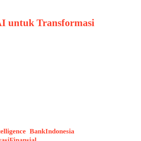
AI untuk Transformasi
emasuki babak baru dalam
ankan, fintech, dan asuransi di
 era digital yang semakin
telligence
,
BankIndonesia
,
asiFinansial
,