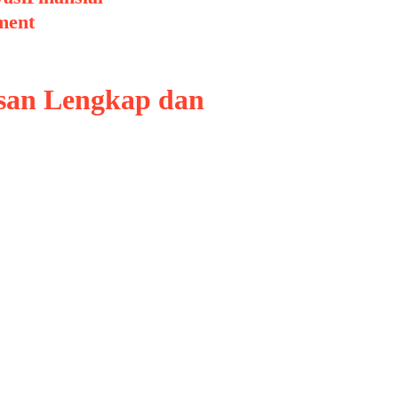
ment
asan Lengkap dan
ning (ML), dan Deep Learning (DL)
ga pendidikan. Banyak orang
sebut. Padahal, memahami