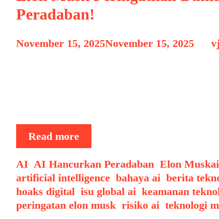
Peradaban!
November 15, 2025
November 15, 2025
by
v
Perkembangan kecerdasan buatan (AI) yang 
bagi dunia. Mulai dari otomasi industri, t
realistis, AI telah menjadi pilar penting d
kekhawatiran mengenai bagaimana teknolo
Elon
Read more
Musk
Peringatkan
Categories
T
AI
,
AI Hancurkan Peradaban
,
Elon Musk
a
Dunia:
artificial intelligence
,
bahaya ai
,
berita tekn
“AI
hoaks digital
,
isu global ai
,
keamanan teknol
yang
peringatan elon musk
,
risiko ai
,
teknologi 
Percaya