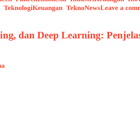
,
TeknologiKeuangan
,
TeknoNews
Leave a com
ing, dan Deep Learning: Penjel
ua
rti Artificial Intelligence (AI), Machine Lear
g mulai dari teknologi, bisnis, kesehatan, hing
g masih bingung membedakan ketiga istilah ter
an Deep Learning sangat penting, terutama …