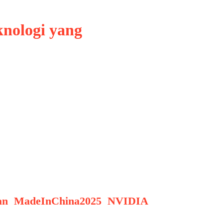
knologi yang
mata, melainkan telah menjelma
ung sengit untuk menguasai
ingga superkomputer. Persaingan
an
,
MadeInChina2025
,
NVIDIA
,