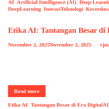
Machine
Categories
AI
,
Artificial Intelligence (AI)
,
Deep Learni
Learning,
DeepLearning
,
InovasiTeknologi
,
Kecerdas
dan
Deep
Learning:
Etika AI: Tantangan Besar di 
Penjelasan
Lengkap
November 2, 2025
November 2, 2025
by
vju
dan
Mudah
Kecerdasan buatan (Artificial Intelligence
Dipahami
asisten virtual di ponsel, algoritma media 
telah mengubah cara kita bekerja, belajar, 
teknologi yang “pintar” ini tidak …
Etika
Read more
AI:
Tantangan
Categories
Ta
Etika AI
,
Tantangan Besar di Era Digital
AI