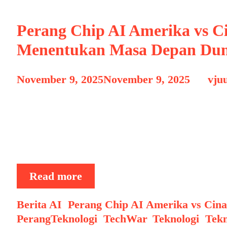
Kebohongan
Bisa
Perang Chip AI Amerika vs C
Hancurkan
Menentukan Masa Depan Dun
Peradaban!
November 9, 2025
November 9, 2025
by
vju
Persaingan antara Amerika Serikat dan Cina
menjadi perang teknologi kecerdasan buatan
industri chip AI otak dari setiap sistem p
ini bukan hanya tentang siapa yang …
Perang
Read more
Chip
AI
Categories
Berita AI
,
Perang Chip AI Amerika vs Cina
Amerika
PerangTeknologi
,
TechWar
,
Teknologi
,
Tekn