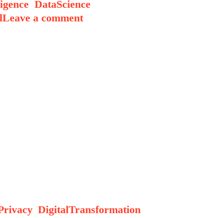
ligence
,
DataScience
,
l
Leave a comment
 kehidupan manusia modern. Dari
 sektor keuangan dan kesehatan AI
pik global. Bagaimana memastikan
Privacy
,
DigitalTransformation
,