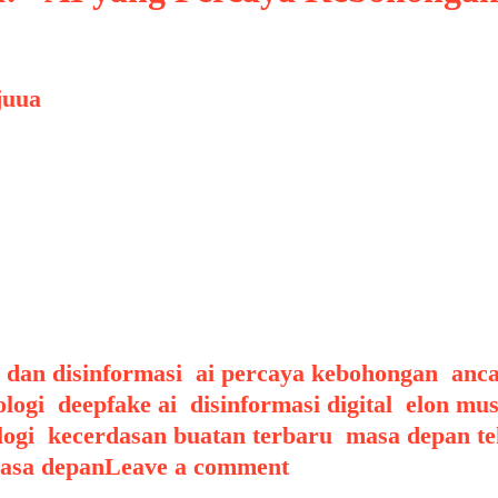
juua
begitu pesat dalam satu dekade terakhir meng
ransportasi pintar, hingga kemampuan menghasil
alam transformasi teknologi modern. Namun di b
gi ini dapat membawa ancaman jika …
ags
i dan disinformasi
,
ai percaya kebohongan
,
anc
ologi
,
deepfake ai
,
disinformasi digital
,
elon mu
ogi
,
kecerdasan buatan terbaru
,
masa depan te
masa depan
Leave a comment