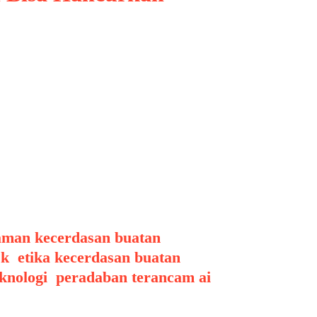
hadirkan peluang luar biasa
kan konten digital yang semakin
alik potensi besarnya, muncul
aman kecerdasan buatan
,
sk
,
etika kecerdasan buatan
,
knologi
,
peradaban terancam ai
,