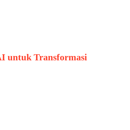
AI untuk Transformasi
emasuki babak baru dalam
ankan, fintech, dan asuransi di
 era digital yang semakin