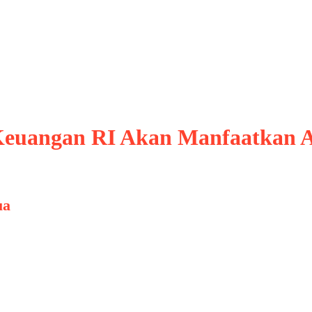
an
i Keuangan RI Akan Manfaatkan 
ua
atau Artificial Intelligence (AI) kini mulai m
 diterapkan di berbagai sektor global, kini perb
pada AI sebagai kunci inovasi untuk menghadapi
, melainkan strategi …