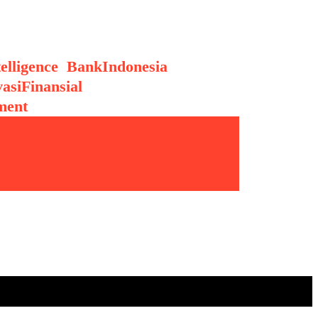
telligence
,
BankIndonesia
,
asiFinansial
,
ment