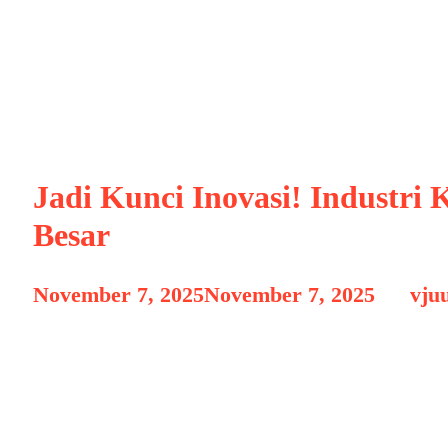
IndustriKeuang
Jadi Kunci Inovasi! Industr
Besar
November 7, 2025
November 7, 2025
by
vju
Perkembangan teknologi kecerdasan buatan 
industri keuangan Indonesia. Setelah sukses
Tanah Air mulai berani berinvestasi besar 
kompetitif. Langkah ini bukan sekadar tren