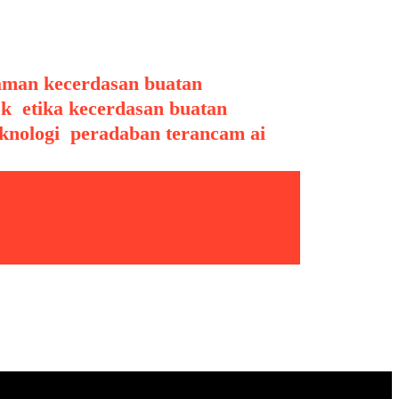
aman kecerdasan buatan
,
sk
,
etika kecerdasan buatan
,
knologi
,
peradaban terancam ai
,