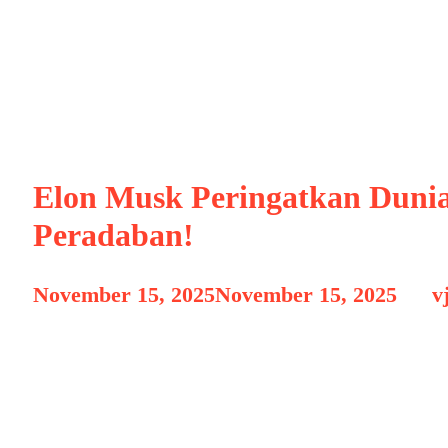
ai percaya keb
Elon Musk Peringatkan Duni
Peradaban!
November 15, 2025
November 15, 2025
by
v
Perkembangan kecerdasan buatan (AI) yang 
bagi dunia. Mulai dari otomasi industri, t
realistis, AI telah menjadi pilar penting d
kekhawatiran mengenai bagaimana teknolo