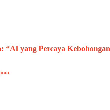
ohongan
a: “AI yang Percaya Kebohonga
juua
begitu pesat dalam satu dekade terakhir meng
ransportasi pintar, hingga kemampuan menghasil
alam transformasi teknologi modern. Namun di b
gi ini dapat membawa ancaman jika …