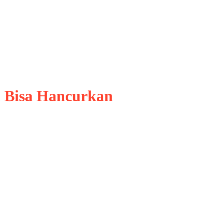
n Bisa Hancurkan
hadirkan peluang luar biasa
kan konten digital yang semakin
alik potensi besarnya, muncul