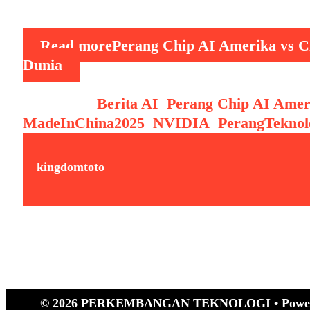
ini bukan hanya tentang siapa yang …
Read more
Perang Chip AI Amerika vs C
Dunia
Categories
Berita AI
,
Perang Chip AI Amer
MadeInChina2025
,
NVIDIA
,
PerangTeknol
kingdomtoto
© 2026 PERKEMBANGAN TEKNOLOGI
• Powe