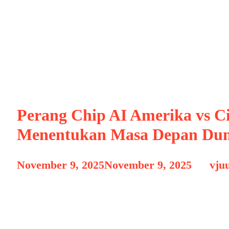
TechWar
Perang Chip AI Amerika vs C
Menentukan Masa Depan Dun
November 9, 2025
November 9, 2025
by
vju
Persaingan antara Amerika Serikat dan Cina
menjadi perang teknologi kecerdasan buatan
industri chip AI otak dari setiap sistem p