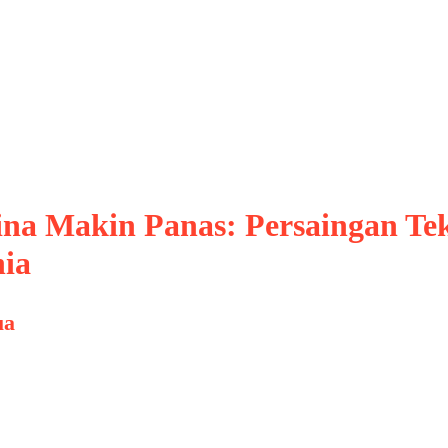
ina Makin Panas: Persaingan Te
ia
ua
 kini bukan lagi soal ekonomi atau politik se
 (AI). Di balik layar, keduanya sedang bertar
intar modern, mulai dari mobil otonom, robot, h