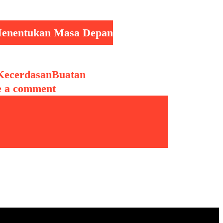
 Menentukan Masa Depan
KecerdasanBuatan
,
e a comment