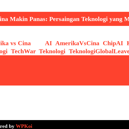
ina Makin Panas: Persaingan Teknologi yang
ika vs Cina
Tags
AI
,
AmerikaVsCina
,
ChipAI
,
ogi
,
TechWar
,
Teknologi
,
TeknologiGlobal
Leav
red by
WPKoi