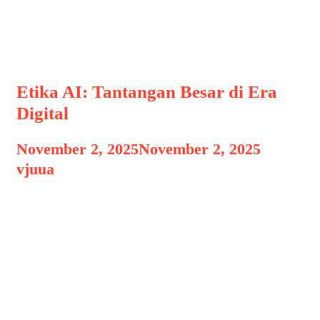
EtikaAI
Etika AI: Tantangan Besar di Era
Digital
November 2, 2025
November 2, 2025
by
vjuua
Kecerdasan buatan (Artificial
Intelligence / AI) kini menjadi bagian
tak terpisahkan dari kehidupan
manusia modern. Dari asisten virtual di
ponsel, algoritma media sosial, hingga
sistem pengambilan keputusan di