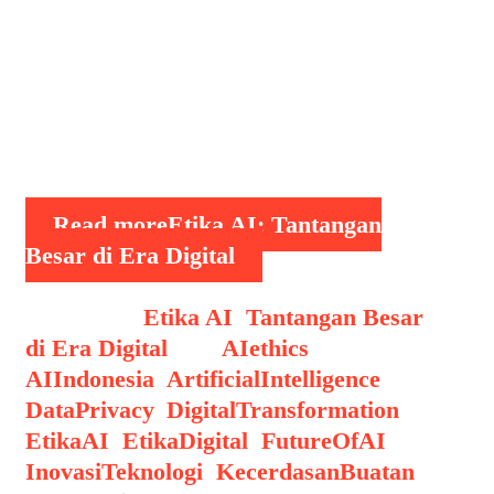
sektor keuangan dan kesehatan AI
telah mengubah cara kita bekerja,
belajar, dan berinteraksi. Isu etika AI
kini menjadi topik global. Bagaimana
memastikan teknologi yang “pintar” ini
tidak …
Read more
Etika AI: Tantangan
Besar di Era Digital
Categories
Etika AI
,
Tantangan Besar
di Era Digital
Tags
AIethics
,
AIIndonesia
,
ArtificialIntelligence
,
DataPrivacy
,
DigitalTransformation
,
EtikaAI
,
EtikaDigital
,
FutureOfAI
,
InovasiTeknologi
,
KecerdasanBuatan
,