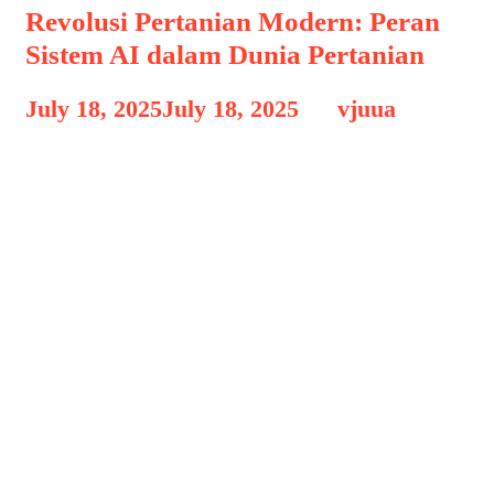
Revolusi Pertanian Modern: Peran
Sistem AI dalam Dunia Pertanian
July 18, 2025
July 18, 2025
by
vjuua
Dunia Pertanian – Perkembangan
teknologi semakin merambah ke
berbagai sektor, termasuk sektor
pertanian. Salah satu inovasi yang
mulai banyak diterapkan adalah
penggunaan Artificial Intelligence (AI)
atau kecerdasan buatan. AI dalam
dunia pertanian bukan hanya sekadar
tren, tetapi telah menjadi solusi nyata
untuk meningkatkan efisiensi,
produktivitas, dan keberlanjutan dalam