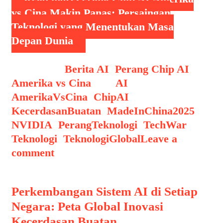
vs Cina Makin Panas: Persaingan
Teknologi yang Menentukan Masa
Depan Dunia
Categories
Berita AI
,
Perang Chip AI
Amerika vs Cina
Tags
AI
,
AmerikaVsCina
,
ChipAI
,
KecerdasanBuatan
,
MadeInChina2025
,
NVIDIA
,
PerangTeknologi
,
TechWar
,
Teknologi
,
TeknologiGlobal
Leave a
comment
Perkembangan Sistem AI di Setiap
Negara: Peta Global Inovasi
Kecerdasan Buatan