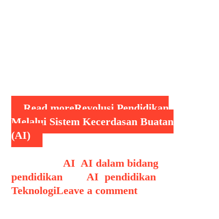
juga mampu menciptakan pengalaman
belajar yang lebih personal, adaptif,
dan inklusif. Kecerdasan buatan
(Artificial Intelligence/AI) adalah
teknologi yang memungkinkan mesin
meniru kemampuan …
Read more
Revolusi Pendidikan
Melalui Sistem Kecerdasan Buatan
(AI)
Categories
AI
,
AI dalam bidang
pendidikan
Tags
AI
,
pendidikan
,
Teknologi
Leave a comment