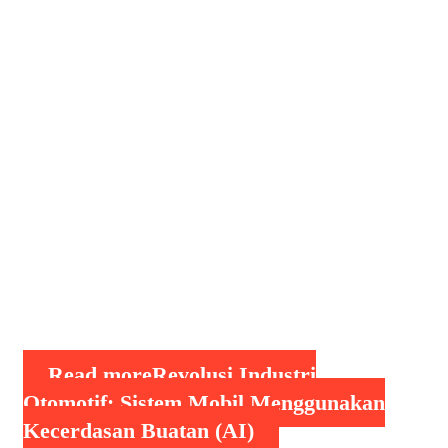
yang terus berkembang pesat,
kecerdasan buatan (Artificial
Intelligence/AI) telah menjadi salah
satu teknologi paling transformatif di
berbagai bidang, termasuk industri
otomotif. Mobil modern kini tidak
hanya sekadar alat transportasi, tetapi
telah berevolusi menjadi sistem cerdas
yang mampu memahami, menganalisis,
dan merespons lingkungan sekitarnya.
Teknologi AI memungkinkan mobil
menjadi lebih …
Read more
Revolusi Industri
Otomotif: Sistem Mobil Menggunakan
Kecerdasan Buatan (AI)