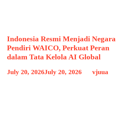
Teknologi
Indonesia Resmi Menjadi Negara
Pendiri WAICO, Perkuat Peran
dalam Tata Kelola AI Global
July 20, 2026
July 20, 2026
by
vjuua
Indonesia resmi menjadi salah satu
negara pendiri World Artificial
Intelligence Cooperation Organization
(WAICO), sebuah organisasi
antarpemerintah yang dibentuk untuk
memperkuat kerja sama internasional