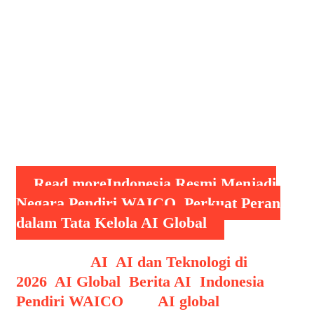
dalam pengembangan, tata kelola, serta
pemanfaatan kecerdasan buatan
(Artificial Intelligence/AI). Langkah ini
dinilai sebagai tonggak penting bagi
Indonesia dalam memperkuat posisinya
di tengah pesatnya perkembangan
teknologi AI di dunia. Deklarasi
pendirian WAICO …
Read more
Indonesia Resmi Menjadi
Negara Pendiri WAICO, Perkuat Peran
dalam Tata Kelola AI Global
Categories
AI
,
AI dan Teknologi di
2026
,
AI Global
,
Berita AI
,
Indonesia
Pendiri WAICO
Tags
AI global
,