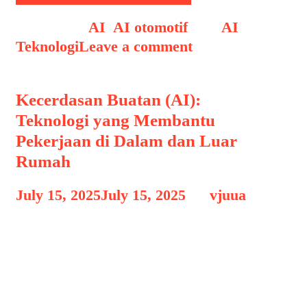
Categories
AI
,
AI otomotif
Tags
AI
,
Teknologi
Leave a comment
Kecerdasan Buatan (AI):
Teknologi yang Membantu
Pekerjaan di Dalam dan Luar
Rumah
July 15, 2025
July 15, 2025
by
vjuua
Perkembangan teknologi yang semakin
maju salah satunya dibuktikan dengan
semakin luasnya penggunaan AI
(Artificial Intelligence) atau kecerdasan
buatan (AI) dalam kehidupan sehari-