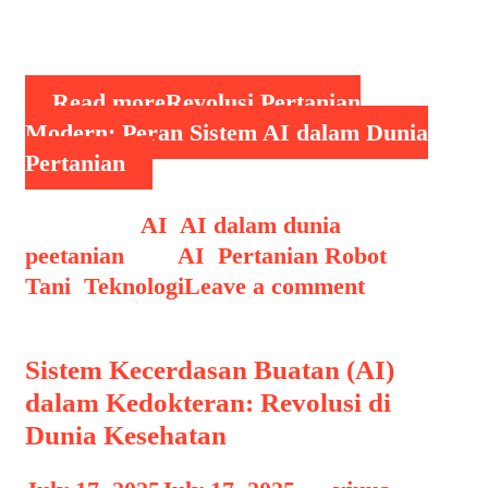
bercocok tanam maupun beternak. AI
Dalam Dunia …
Read more
Revolusi Pertanian
Modern: Peran Sistem AI dalam Dunia
Pertanian
Categories
AI
,
AI dalam dunia
peetanian
Tags
AI
,
Pertanian Robot
Tani
,
Teknologi
Leave a comment
Sistem Kecerdasan Buatan (AI)
dalam Kedokteran: Revolusi di
Dunia Kesehatan