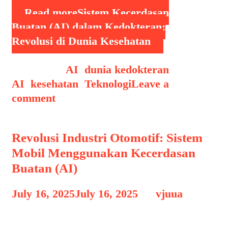
Read more
Sistem Kecerdasan
Buatan (AI) dalam Kedokteran:
Revolusi di Dunia Kesehatan
Categories
AI
,
dunia kedokteran
Tags
AI
,
kesehatan
,
Teknologi
Leave a
comment
Revolusi Industri Otomotif: Sistem
Mobil Menggunakan Kecerdasan
Buatan (AI)
July 16, 2025
July 16, 2025
by
vjuua
Industri Otomotif – Dalam era digital