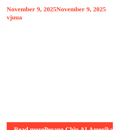
November 9, 2025
November 9, 2025
by
vjuua
Persaingan antara Amerika Serikat dan
Cina kini bukan lagi soal ekonomi atau
politik semata, melainkan telah
menjelma menjadi perang teknologi
kecerdasan buatan (AI). Di balik layar,
keduanya sedang bertarung sengit
untuk menguasai industri chip AI otak
dari setiap sistem pintar modern, mulai
dari mobil otonom, robot, hingga
superkomputer. Persaingan ini bukan
hanya tentang siapa yang …
Read more
Perang Chip AI Amerika