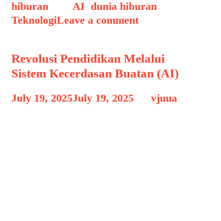
hiburan
Tags
AI
,
dunia hiburan
,
Teknologi
Leave a comment
Revolusi Pendidikan Melalui
Sistem Kecerdasan Buatan (AI)
July 19, 2025
July 19, 2025
by
vjuua
Revolusi Pendidikan – Di era digital
yang terus berkembang, teknologi
kecerdasan buatan (AI) telah
merambah berbagai sektor kehidupan,
termasuk bidang pendidikan.
Penggunaan AI dalam pendidikan tidak
hanya membantu meningkatkan
efisiensi proses pembelajaran, tetapi