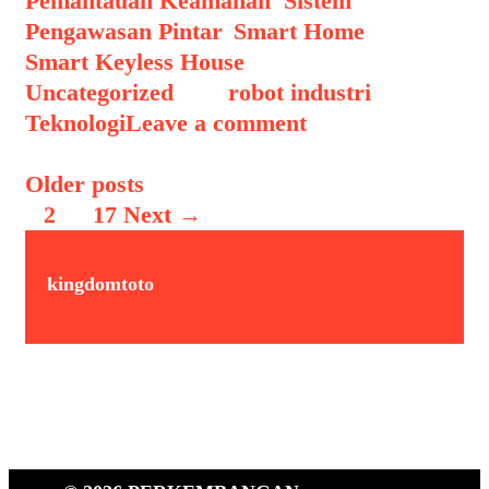
Pemantauan Keamanan
,
Sistem
Pengawasan Pintar
,
Smart Home
,
Smart Keyless House
,
Uncategorized
Tags
robot industri
,
Teknologi
Leave a comment
Post navigation
Older posts
1
2
…
17
Next →
kingdomtoto