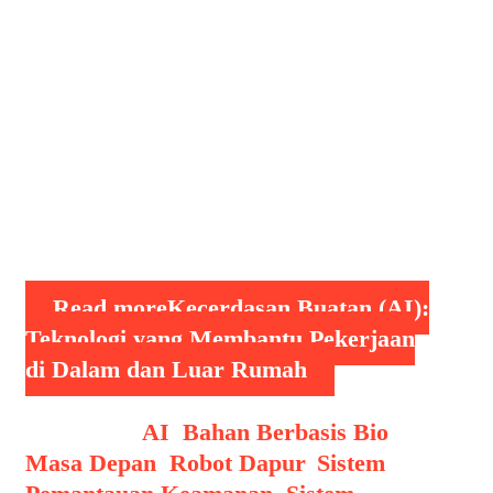
hari. Dari pekerjaan rumah hingga
tugas kantor, AI hadir untuk
mempermudah aktivitas rutin. AI telah
menyebar ke berbagai bidang mulai
dari otomotif, bisnis, hiburan,
pendidikan bahkan kesehatan.
Kemudahan ini tentu membantu
masyarakat dalam menyelesaikan …
Read more
Kecerdasan Buatan (AI):
Teknologi yang Membantu Pekerjaan
di Dalam dan Luar Rumah
Categories
AI
,
Bahan Berbasis Bio
Masa Depan
,
Robot Dapur
,
Sistem