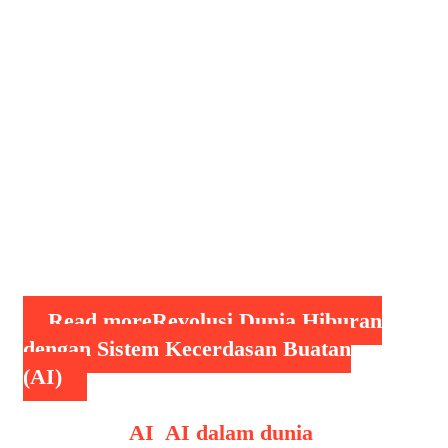
berkembang pesat dalam beberapa
dekade terakhir dan kini menjadi
bagian integral dalam berbagai sektor,
termasuk dunia hiburan. Dari produksi
film hingga musik, dari video game
hingga media sosial, AI telah membawa
perubahan besar dalam cara hiburan
diciptakan, disampaikan, dan
dikonsumsi. AI dalam Produksi Film
dan Televisi …
Read more
Revolusi Dunia Hiburan
dengan Sistem Kecerdasan Buatan
(AI)
Categories
AI
,
AI dalam dunia