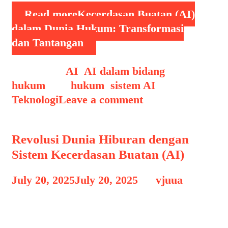
Read more
Kecerdasan Buatan (AI)
dalam Dunia Hukum: Transformasi
dan Tantangan
Categories
AI
,
AI dalam bidang
hukum
Tags
hukum
,
sistem AI
,
Teknologi
Leave a comment
Revolusi Dunia Hiburan dengan
Sistem Kecerdasan Buatan (AI)
July 20, 2025
July 20, 2025
by
vjuua
Revolusi Dunia Hiburan – Kecerdasan
buatan (Artificial Intelligence/AI) telah