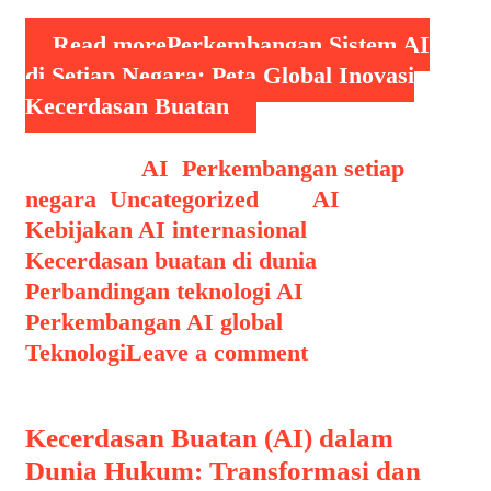
Read more
Perkembangan Sistem AI
di Setiap Negara: Peta Global Inovasi
Kecerdasan Buatan
Categories
AI
,
Perkembangan setiap
negara
,
Uncategorized
Tags
AI
,
Kebijakan AI internasional
,
Kecerdasan buatan di dunia
,
Perbandingan teknologi AI
,
Perkembangan AI global
,
Teknologi
Leave a comment
Kecerdasan Buatan (AI) dalam
Dunia Hukum: Transformasi dan