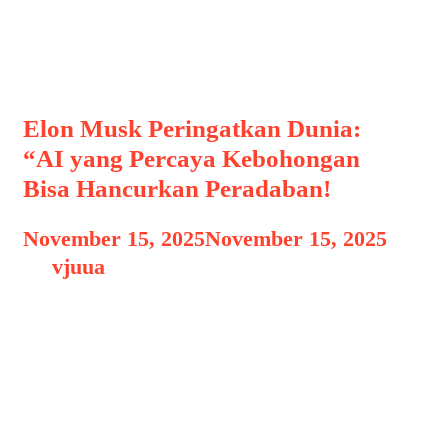
elon musk
Elon Musk Peringatkan Dunia:
“AI yang Percaya Kebohongan
Bisa Hancurkan Peradaban!
November 15, 2025
November 15, 2025
by
vjuua
Perkembangan kecerdasan buatan (AI)
yang begitu pesat dalam satu dekade
terakhir menghadirkan peluang luar
biasa bagi dunia. Mulai dari otomasi
industri, transportasi pintar, hingga