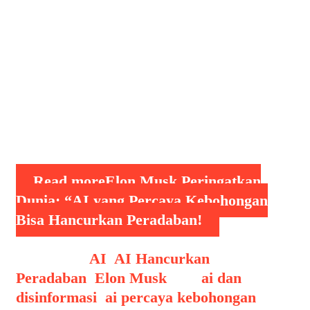
kemampuan menghasilkan konten
digital yang semakin realistis, AI telah
menjadi pilar penting dalam
transformasi teknologi modern. Namun
di balik potensi besarnya, muncul
kekhawatiran mengenai bagaimana
teknologi ini dapat membawa ancaman
jika …
Read more
Elon Musk Peringatkan
Dunia: “AI yang Percaya Kebohongan
Bisa Hancurkan Peradaban!
Categories
AI
,
AI Hancurkan
Peradaban
,
Elon Musk
Tags
ai dan
disinformasi
,
ai percaya kebohongan
,