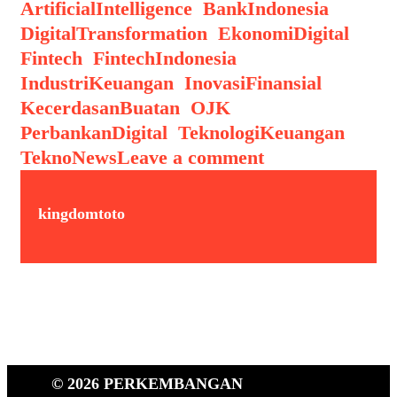
ArtificialIntelligence
,
BankIndonesia
,
DigitalTransformation
,
EkonomiDigital
,
Fintech
,
FintechIndonesia
,
IndustriKeuangan
,
InovasiFinansial
,
KecerdasanBuatan
,
OJK
,
PerbankanDigital
,
TeknologiKeuangan
,
TeknoNews
Leave a comment
kingdomtoto
© 2026 PERKEMBANGAN