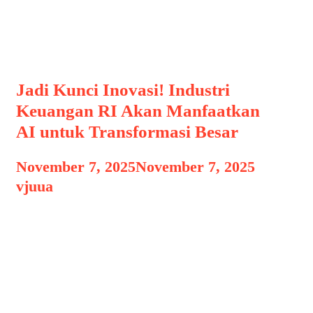
InovasiFinansial
Jadi Kunci Inovasi! Industri
Keuangan RI Akan Manfaatkan
AI untuk Transformasi Besar
November 7, 2025
November 7, 2025
by
vjuua
Perkembangan teknologi kecerdasan
buatan atau Artificial Intelligence (AI)
kini mulai memasuki babak baru dalam
industri keuangan Indonesia. Setelah
sukses diterapkan di berbagai sektor