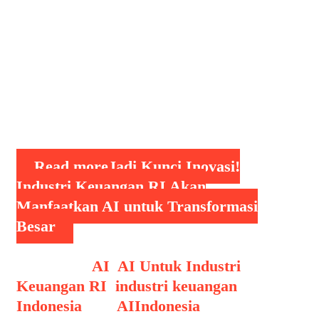
global, kini perbankan, fintech, dan
asuransi di Tanah Air mulai berani
berinvestasi besar pada AI sebagai
kunci inovasi untuk menghadapi era
digital yang semakin kompetitif.
Langkah ini bukan sekadar tren,
melainkan strategi …
Read more
Jadi Kunci Inovasi!
Industri Keuangan RI Akan
Manfaatkan AI untuk Transformasi
Besar
Categories
AI
,
AI Untuk Industri
Keuangan RI
,
industri keuangan
Indonesia
Tags
AIIndonesia
,