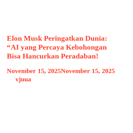
peringatan elon musk
Elon Musk Peringatkan Dunia:
“AI yang Percaya Kebohongan
Bisa Hancurkan Peradaban!
November 15, 2025
November 15, 2025
by
vjuua
Perkembangan kecerdasan buatan (AI)
yang begitu pesat dalam satu dekade
terakhir menghadirkan peluang luar
biasa bagi dunia. Mulai dari otomasi
industri, transportasi pintar, hingga