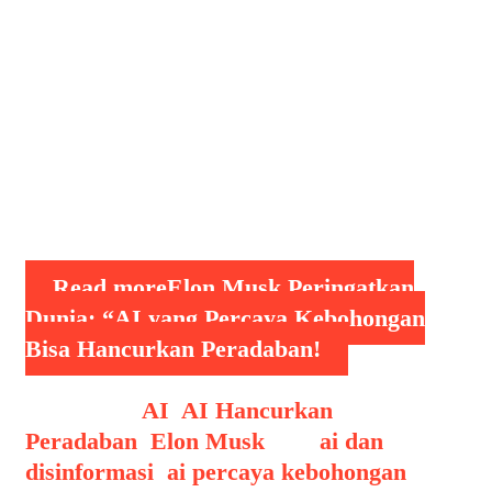
kemampuan menghasilkan konten
digital yang semakin realistis, AI telah
menjadi pilar penting dalam
transformasi teknologi modern. Namun
di balik potensi besarnya, muncul
kekhawatiran mengenai bagaimana
teknologi ini dapat membawa ancaman
jika …
Read more
Elon Musk Peringatkan
Dunia: “AI yang Percaya Kebohongan
Bisa Hancurkan Peradaban!
Categories
AI
,
AI Hancurkan
Peradaban
,
Elon Musk
Tags
ai dan
disinformasi
,
ai percaya kebohongan
,