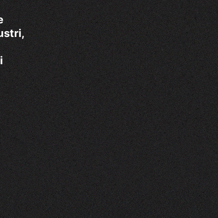
e
stri,
i