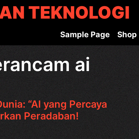
AN TEKNOLOGI
S
a
m
p
l
e
P
a
g
e
S
h
o
p
erancam ai
unia: “AI yang Percaya
rkan Peradaban!