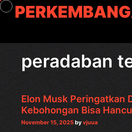
Skip
PERKEMBANG
to
content
peradaban t
Elon Musk Peringatkan D
Kebohongan Bisa Hancu
November 15, 2025
by
vjuua