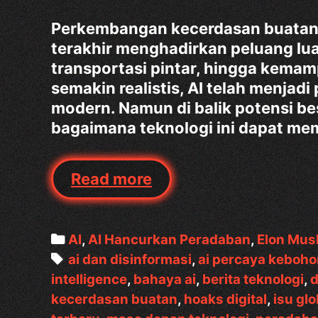
Perkembangan kecerdasan buatan (
terakhir menghadirkan peluang luar
transportasi pintar, hingga kema
semakin realistis, AI telah menjadi
modern. Namun di balik potensi b
bagaimana teknologi ini dapat m
Elon
Read more
Musk
Peringatkan
Dunia:
Categories
AI
,
AI Hancurkan Peradaban
,
Elon Mus
“AI
Tags
ai dan disinformasi
,
ai percaya keboh
yang
intelligence
,
bahaya ai
,
berita teknologi
,
d
Percaya
kecerdasan buatan
,
hoaks digital
,
isu glo
Kebohongan