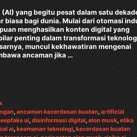
AI) yang begitu pesat dalam satu dekad
 biasa bagi dunia. Mulai dari otomasi indu
mpuan menghasilkan konten digital yang
 pilar penting dalam transformasi teknolog
esarnya, muncul kekhawatiran mengenai
embawa ancaman jika …
k
ongan
,
ancaman kecerdasan buatan
,
artificial
eepfake ai
,
disinformasi digital
,
elon musk
,
etika
bal ai
,
keamanan teknologi
,
kecerdasan buatan