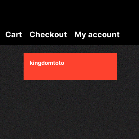
C
a
r
t
C
h
e
c
k
o
u
t
M
y
a
c
c
o
u
n
t
kingdomtoto