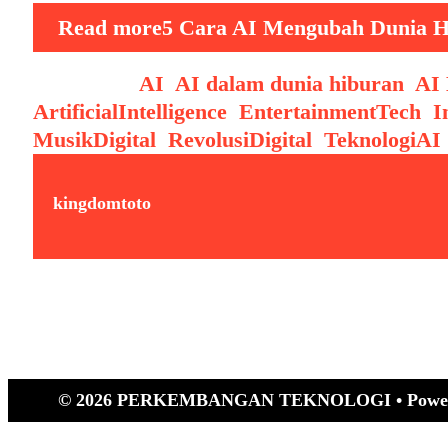
Read more
5 Cara AI Mengubah Dunia H
Categories
AI
,
AI dalam dunia hiburan
,
AI 
ArtificialIntelligence
,
EntertainmentTech
,
I
MusikDigital
,
RevolusiDigital
,
TeknologiAI
kingdomtoto
© 2026 PERKEMBANGAN TEKNOLOGI
• Powe