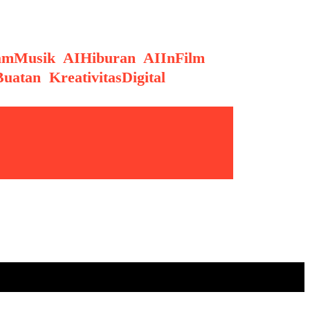
amMusik
,
AIHiburan
,
AIInFilm
,
Buatan
,
KreativitasDigital
,