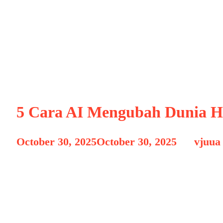
MusikDigital
5 Cara AI Mengubah Dunia H
October 30, 2025
October 30, 2025
by
vjuua
Kecerdasan Buatan (Artificial Intelligence/
industri, termasuk dunia hiburan. Peran 
dalam jumlah besar, menganalisis pola, dan
industri hiburan untuk memberikan pengala