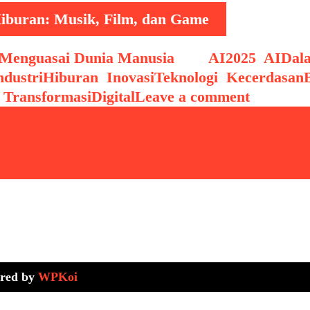
iburan: Musik, Film, dan Game
Menguasai Dunia Manusia
Tags
AI2025
,
AIDal
ndustriHiburan
,
InovasiTeknologi
,
Kecerdasan
,
TransformasiDigital
Leave a comment
red by
WPKoi