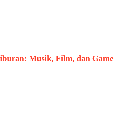
iburan: Musik, Film, dan Game
AI) telah menjadi salah satu teknologi paling r
AI dalam hiburan semakin signifikan karena k
 menghasilkan konten yang kreatif secara efis
man yang lebih kaya, lebih personal, dan inter