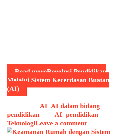
efisiensi proses pembelajaran, tetapi
juga mampu menciptakan pengalaman
belajar yang lebih personal, adaptif,
dan inklusif. Kecerdasan buatan
(Artificial Intelligence/AI) adalah
teknologi yang memungkinkan mesin
meniru kemampuan …
Read more
Revolusi Pendidikan
Melalui Sistem Kecerdasan Buatan
(AI)
Categories
AI
,
AI dalam bidang
pendidikan
Tags
AI
,
pendidikan
,
Teknologi
Leave a comment