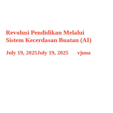
pendidikan
Revolusi Pendidikan Melalui
Sistem Kecerdasan Buatan (AI)
July 19, 2025
July 19, 2025
by
vjuua
Revolusi Pendidikan – Di era digital
yang terus berkembang, teknologi
kecerdasan buatan (AI) telah
merambah berbagai sektor kehidupan,
termasuk bidang pendidikan.
Penggunaan AI dalam pendidikan tidak
hanya membantu meningkatkan