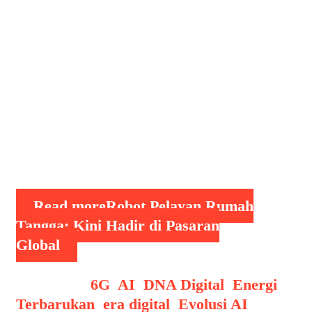
kecerdasan buatan (AI) terus
berkembang pesat, menghadirkan
inovasi yang dulunya hanya ada dalam
imajinasi fiksi ilmiah. Salah satu
terobosan terbesar yang kini mulai
menjadi kenyataan adalah robot
pelayan rumah tangga. Kini, di tahun
2025, robot-robot ini sudah tidak lagi
…
Read more
Robot Pelayan Rumah
Tangga: Kini Hadir di Pasaran
Global
Categories
6G
,
AI
,
DNA Digital
,
Energi
Terbarukan
,
era digital
,
Evolusi AI
,