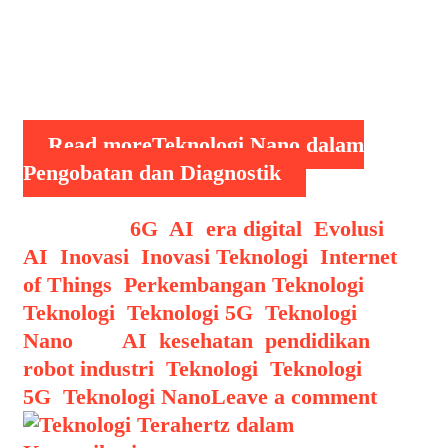
berkisar antara 1 hingga 100
nanometer—teknologi ini memiliki
potensi luar biasa untuk merevolusi
cara kita mendiagnosis dan …
Read more
Teknologi Nano dalam
Pengobatan dan Diagnostik
Categories
6G
,
AI
,
era digital
,
Evolusi
AI
,
Inovasi
,
Inovasi Teknologi
,
Internet
of Things
,
Perkembangan Teknologi
,
Teknologi
,
Teknologi 5G
,
Teknologi
Nano
Tags
AI
,
kesehatan
,
pendidikan
,
robot industri
,
Teknologi
,
Teknologi
5G
,
Teknologi Nano
Leave a comment