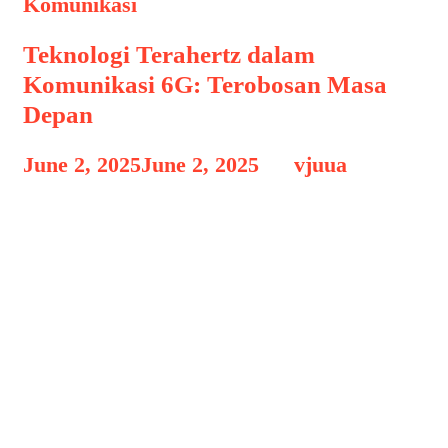
Teknologi Terahertz dalam
Komunikasi 6G: Terobosan Masa
Depan
June 2, 2025
June 2, 2025
by
vjuua
Teknologi Terahertz dalam Komunikasi
Teknologi Terahertz dalam Komunikasi
6G: Terobosan Masa Depan,
Perkembangan teknologi komunikasi
terus melaju tanpa henti. Setelah dunia
mulai terbiasa dengan jaringan 5G
yang menawarkan kecepatan tinggi dan
latensi rendah, dunia kini mengarahkan
pandangan ke generasi selanjutnya: