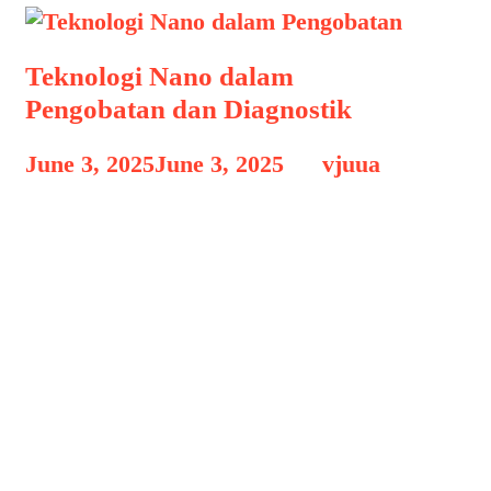
Teknologi Nano dalam
Pengobatan dan Diagnostik
June 3, 2025
June 3, 2025
by
vjuua
Teknologi Nano dalam Pengobatan
Teknologi Nano dalam Pengobatan dan
Diagnostik, Perkembangan teknologi
telah membawa lompatan besar dalam
berbagai bidang, termasuk dunia
kesehatan. Salah satu inovasi paling
menjanjikan di abad ke-21 adalah
teknologi nano atau nanoteknologi.
Meski ukurannya sangat kecil—