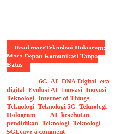
visualisasi tiga dimensi yang
memungkinkan seseorang atau objek
“muncul” secara nyata di lokasi lain.
Tak …
Read more
Teknologi Hologram:
Masa Depan Komunikasi Tanpa
Batas
Categories
6G
,
AI
,
DNA Digital
,
era
digital
,
Evolusi AI
,
Inovasi
,
Inovasi
Teknologi
,
Internet of Things
,
Teknologi
,
Teknologi 5G
,
Teknologi
Hologram
Tags
AI
,
kesehatan
,
pendidikan
,
Teknologi
,
Teknologi
5G
Leave a comment