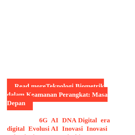
kebutuhan mutlak. Mulai dari
perangkat pribadi seperti smartphone
hingga sistem kritis di sektor
perbankan dan pemerintahan,
perlindungan data menjadi fokus
utama. Salah satu inovasi yang kini
menjadi standar baru dalam sistem
keamanan perangkat adalah teknologi
…
Read more
Teknologi Biometrik
dalam Keamanan Perangkat: Masa
Depan
Categories
6G
,
AI
,
DNA Digital
,
era
digital
,
Evolusi AI
,
Inovasi
,
Inovasi