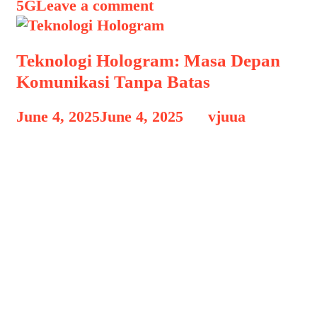
5G
Leave a comment
Teknologi Hologram: Masa Depan
Komunikasi Tanpa Batas
June 4, 2025
June 4, 2025
by
vjuua
Teknologi Hologram Teknologi
Hologram: Masa Depan Komunikasi
Tanpa Batas, Di era digital yang terus
berkembang, kebutuhan manusia akan
komunikasi yang semakin imersif dan
nyata mendorong lahirnya berbagai
inovasi teknologi. Salah satu yang
tengah mendapat sorotan besar adalah
teknologi hologram—sebuah metode