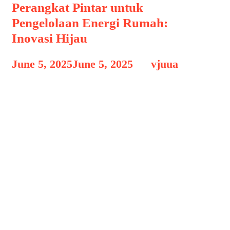
Perangkat Pintar untuk
Pengelolaan Energi Rumah:
Inovasi Hijau
June 5, 2025
June 5, 2025
by
vjuua
Perangkat Pintar untuk Pengelolaan
Perangkat Pintar untuk Pengelolaan
Energi Rumah: Inovasi Hijau,
Perubahan iklim, peningkatan harga
energi, dan kebutuhan akan gaya hidup
yang lebih berkelanjutan mendorong
masyarakat untuk lebih bijak dalam
menggunakan energi, terutama di
rumah tangga. Salah satu solusi yang
kini banyak digunakan adalah