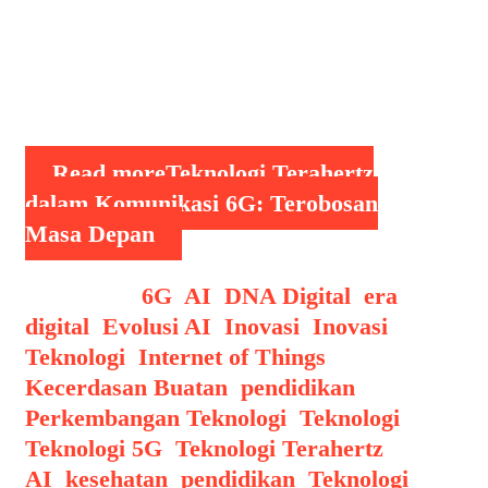
6G. Salah satu elemen kunci dalam
pengembangan jaringan 6G adalah
gelombang Terahertz (THz), yang
menawarkan …
Read more
Teknologi Terahertz
dalam Komunikasi 6G: Terobosan
Masa Depan
Categories
6G
,
AI
,
DNA Digital
,
era
digital
,
Evolusi AI
,
Inovasi
,
Inovasi
Teknologi
,
Internet of Things
,
Kecerdasan Buatan
,
pendidikan
,
Perkembangan Teknologi
,
Teknologi
,
Teknologi 5G
,
Teknologi Terahertz
Tags
AI
,
kesehatan
,
pendidikan
,
Teknologi
,