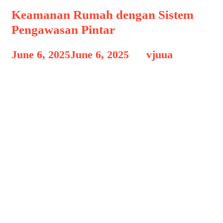
Keamanan Rumah dengan Sistem
Pengawasan Pintar
June 6, 2025
June 6, 2025
by
vjuua
Keamanan Rumah dengan Sistem
Keamanan Rumah dengan Sistem
Pengawasan Pintar, Di era teknologi
yang terus berkembang, kebutuhan
akan keamanan rumah mengalami
transformasi besar. Dulu, menjaga
rumah cukup dengan memasang
gembok atau pagar besi. Kini,
masyarakat semakin sadar bahwa
keamanan tidak hanya soal fisik, tetapi
juga membutuhkan solusi pintar