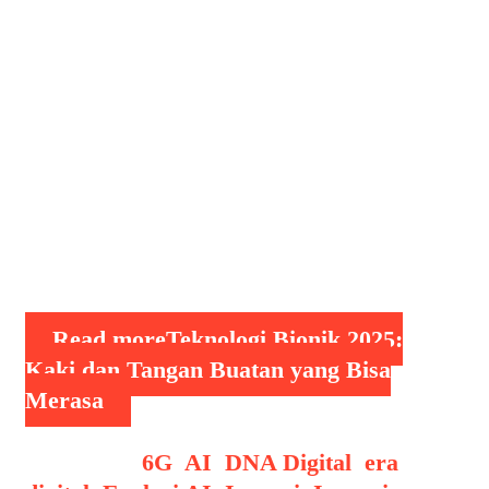
meningkatkan kualitas hidup
penyandang disabilitas, tetapi juga
menciptakan kemungkinan baru di
dunia medis, robotika, dan interaksi
manusia-mesin. Artikel ini akan
membahas bagaimana teknologi bionik
terkini bekerja, siapa saja yang
mengembangkannya, serta dampaknya
terhadap kehidupan manusia di masa
kini …
Read more
Teknologi Bionik 2025:
Kaki dan Tangan Buatan yang Bisa
Merasa
Categories
6G
,
AI
,
DNA Digital
,
era