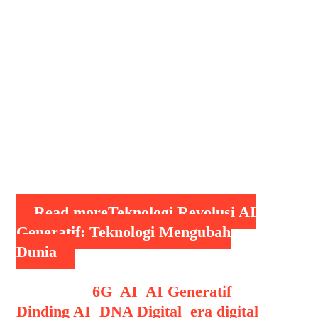
2025 menjadi tonggak penting dalam
sejarah evolusi teknologi manusia,
khususnya dalam bidang kecerdasan
buatan. Salah satu bentuk paling
revolusioner dari kemajuan ini adalah
AI Generatif atau Generative Artificial
Intelligence, teknologi yang tidak hanya
meniru, tapi juga menciptakan. Mulai
dari teks, gambar, musik, video, …
Read more
Teknologi Revolusi AI
Generatif: Teknologi Mengubah
Dunia
Categories
6G
,
AI
,
AI Generatif
,
Dinding AI
,
DNA Digital
,
era digital
,