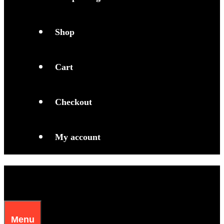
S
h
o
p
C
a
r
t
C
h
e
c
k
o
u
t
M
y
a
c
c
o
u
n
t
Menu