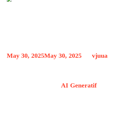
Teknologi Revolusi AI
Generatif: Teknologi
Mengubah Dunia
May 30, 2025
May 30, 2025
by
vjuua
Teknologi Revolusi AI Generatif
Teknologi Revolusi
AI Generatif
:
Teknologi Mengubah Dunia, Tahun
2025 menjadi tonggak penting dalam
sejarah evolusi teknologi manusia,
khususnya dalam bidang kecerdasan
buatan. Salah satu bentuk paling