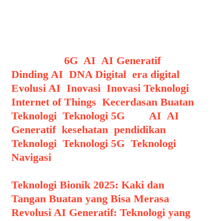
menghasilkan karya kreatif
berkualitas tinggi hanya dengan
instruksi sederhana.
Categories
6G
,
AI
,
AI Generatif
,
Dinding AI
,
DNA Digital
,
era digital
,
Evolusi AI
,
Inovasi
,
Inovasi Teknologi
,
Internet of Things
,
Kecerdasan Buatan
,
Teknologi
,
Teknologi 5G
Tags
AI
,
AI
Generatif
,
kesehatan
,
pendidikan
,
Teknologi
,
Teknologi 5G
,
Teknologi
Navigasi
Post navigation
Teknologi Bionik 2025: Kaki dan
Tangan Buatan yang Bisa Merasa
Revolusi AI Generatif: Teknologi yang