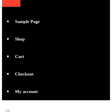
S
a
m
p
l
e
P
a
g
e
S
h
o
p
C
a
r
t
C
h
e
c
k
o
u
t
M
y
a
c
c
o
u
n
t