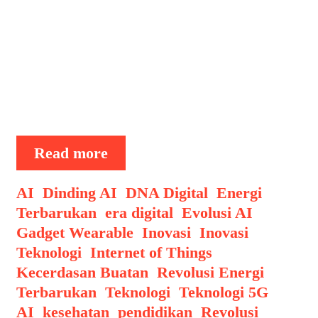
(AI) muncul sebagai solusi inovatif.
Teknologi ini memungkinkan jendela
rumah tidak hanya berfungsi sebagai
sumber cahaya alami, tetapi juga
sebagai pembangkit listrik yang cerdas.
…
AI
Read more
dalam
Revolusi
Categories
AI
,
Dinding AI
,
DNA Digital
,
Energi
Energi
Terbarukan
,
era digital
,
Evolusi AI
,
Terbarukan:
Gadget Wearable
,
Inovasi
,
Inovasi
Panel
Teknologi
,
Internet of Things
,
Surya
Kecerdasan Buatan
,
Revolusi Energi
Transparan
Tags
Terbarukan
,
Teknologi
,
Teknologi 5G
AI
,
kesehatan
,
pendidikan
,
Revolusi