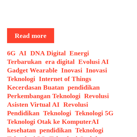
Antarmuka Otak-Komputer—sebuah
sistem yang memungkinkan manusia
mengendalikan komputer dan …
Teknologi
Read more
Otak
ke
Categories
6G
,
AI
,
DNA Digital
,
Energi
Komputer:
Terbarukan
,
era digital
,
Evolusi AI
,
Berpikir
Gadget Wearable
,
Inovasi
,
Inovasi
Jadi
Teknologi
,
Internet of Things
,
Perintah
Kecerdasan Buatan
,
pendidikan
,
Baru
Perkembangan Teknologi
,
Revolusi
Asisten Virtual AI
,
Revolusi
Pendidikan
,
Teknologi
,
Teknologi 5G
,
Tags
Teknologi Otak ke Komputer
AI
,
kesehatan
,
pendidikan
,
Teknologi
,