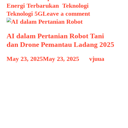
Energi Terbarukan
,
Teknologi
,
Teknologi 5G
Leave a comment
AI dalam Pertanian Robot Tani
dan Drone Pemantau Ladang 2025
May 23, 2025
May 23, 2025
by
vjuua
AI dalam Pertanian Robot AI dalam
Pertanian Robot Tani dan Drone
Pemantau Ladang 2025, Di tengah
tantangan perubahan iklim,
pertumbuhan populasi, dan kebutuhan
pangan yang semakin meningkat, dunia
pertanian kini mengalami revolusi