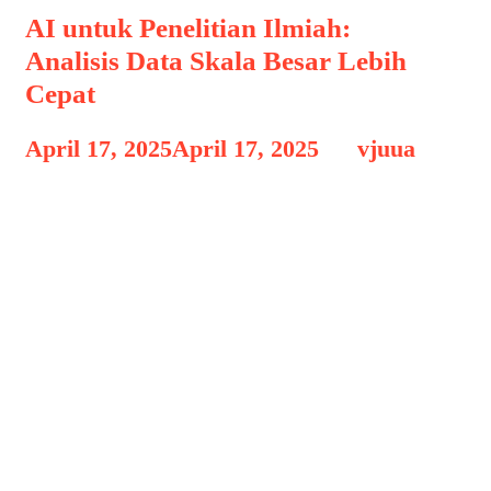
AI untuk Penelitian Ilmiah:
Analisis Data Skala Besar Lebih
Cepat
April 17, 2025
April 17, 2025
by
vjuua
AI untuk Penelitian Ilmiah AI untuk
Penelitian Ilmiah: Analisis Data Skala
Besar Lebih Cepat, Di era digital
seperti sekarang, volume data yang
dihasilkan manusia setiap harinya
mencapai tingkat yang belum pernah
terjadi sebelumnya. Dalam dunia
penelitian ilmiah, lonjakan data dari
eksperimen, sensor, pengamatan, dan
simulasi menjadi tantangan tersendiri.