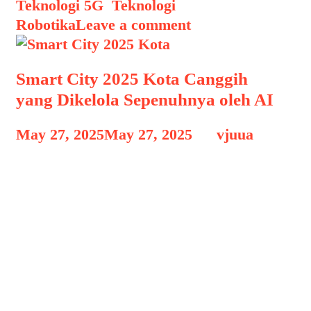
Teknologi 5G
,
Teknologi
Robotika
Leave a comment
Smart City 2025 Kota Canggih
yang Dikelola Sepenuhnya oleh AI
May 27, 2025
May 27, 2025
by
vjuua
Smart City 2025 Kota Smart City 2025
Kota Canggih yang Dikelola
Sepenuhnya oleh AI, Dunia tengah
berada dalam revolusi teknologi yang
tidak hanya memengaruhi cara kita
bekerja, belajar, dan berkomunikasi,
tetapi juga bagaimana kota-kota
dibangun dan dikelola. Tahun 2025