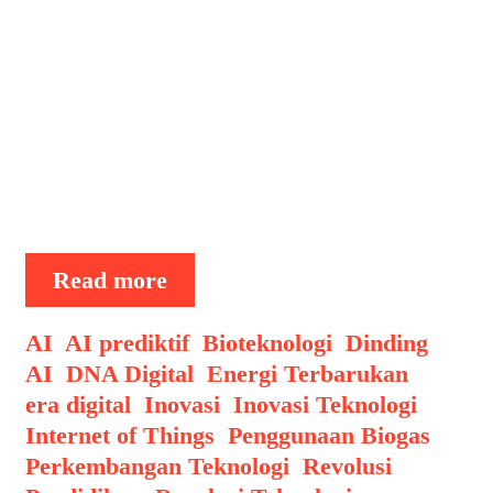
hadirnya teknologi bionic, yang
memungkinkan pembuatan anggota
tubuh buatan yang semakin canggih.
Dari kaki dan tangan prostetik hingga
mata bionic, inovasi ini memberikan
harapan baru bagi mereka yang
mengalami kehilangan anggota tubuh.
Dengan kemajuan …
Terobosan
Read more
Teknologi
Bionic
Categories
AI
,
AI prediktif
,
Bioteknologi
,
Dinding
Anggota
AI
,
DNA Digital
,
Energi Terbarukan
,
Tubuh
era digital
,
Inovasi
,
Inovasi Teknologi
,
Buatan
Internet of Things
,
Penggunaan Biogas
,
Canggih
Perkembangan Teknologi
,
Revolusi