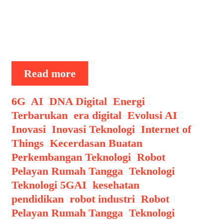
menjadi kenyataan adalah robot
pelayan rumah tangga. Kini, di tahun
2025, robot-robot ini sudah tidak lagi
…
Robot
Read more
Pelayan
Rumah
Categories
6G
,
AI
,
DNA Digital
,
Energi
Tangga:
Terbarukan
,
era digital
,
Evolusi AI
,
Kini
Inovasi
,
Inovasi Teknologi
,
Internet of
Hadir
Things
,
Kecerdasan Buatan
,
di
Perkembangan Teknologi
,
Robot
Pasaran
Pelayan Rumah Tangga
,
Teknologi
,
Global
Tags
Teknologi 5G
AI
,
kesehatan
,
pendidikan
,
robot industri
,
Robot
Pelayan Rumah Tangga
,
Teknologi
,