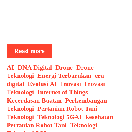
besar berkat kehadiran kecerdasan
buatan (AI). Tahun 2025 menandai era
baru dalam sektor agrikultur, di mana
robot tani dan drone pemantau ladang
menjadi …
AI
Read more
dalam
Pertanian
Categories
AI
,
DNA Digital
,
Drone
,
Drone
Robot
Teknologi
,
Energi Terbarukan
,
era
Tani
digital
,
Evolusi AI
,
Inovasi
,
Inovasi
dan
Teknologi
,
Internet of Things
,
Drone
Kecerdasan Buatan
,
Perkembangan
Pemantau
Teknologi
,
Pertanian Robot Tani
,
Ladang
Tags
Teknologi
,
Teknologi 5G
AI
,
kesehatan
,
2025
Pertanian Robot Tani
,
Teknologi
,