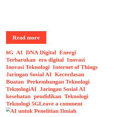
berdasarkan emosi dan minat pribadi
secara real-time. Inovasi ini
menggabungkan kekuatan kecerdasan
buatan, pengenalan emosi, …
Jaringan
Read more
Sosial
AI
Categories
6G
,
AI
,
DNA Digital
,
Energi
Temukan
Terbarukan
,
era digital
,
Inovasi
,
Teman
Inovasi Teknologi
,
Internet of Things
,
Berdasarkan
Jaringan Sosial AI
,
Kecerdasan
Emosi
Buatan
,
Perkembangan Teknologi
,
dan
Tags
Teknologi
AI
,
Jaringan Sosial AI
,
Minat
kesehatan
,
pendidikan
,
Teknologi
,
Teknologi 5G
Leave a comment