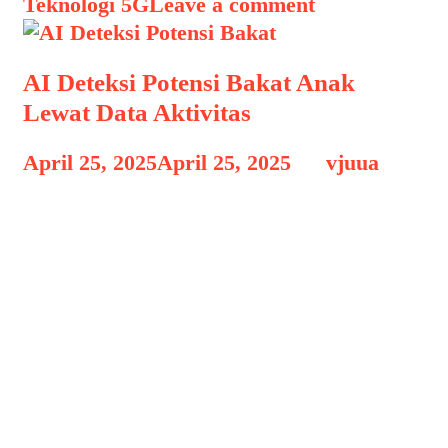
Teknologi 5G
Leave a comment
AI Deteksi Potensi Bakat Anak
Lewat Data Aktivitas
April 25, 2025
April 25, 2025
by
vjuua
AI Deteksi Potensi Bakat AI Deteksi
Potensi Bakat Anak Lewat Data
Aktivitas, Di era digital seperti
sekarang, kecerdasan buatan atau
Artificial Intelligence (AI) semakin
banyak digunakan dalam berbagai
aspek kehidupan, termasuk dalam
bidang pendidikan dan pengembangan
anak. Salah satu inovasi terbaru yang