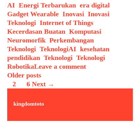
Mengimitasi
Categories
AI
,
Energi Terbarukan
,
era digital
,
Otak
Gadget Wearable
,
Inovasi
,
Inovasi
Manusia
Teknologi
,
Internet of Things
,
Kecerdasan Buatan
,
Komputasi
Neuromorfik
,
Perkembangan
Tags
Teknologi
,
Teknologi
AI
,
kesehatan
,
pendidikan
,
Teknologi
,
Teknologi
Robotika
Leave a comment
Post
Older posts
navigation
1
2
…
6
Next →
kingdomtoto