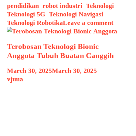
pendidikan
,
robot industri
,
Teknologi
,
Teknologi 5G
,
Teknologi Navigasi
,
Teknologi Robotika
Leave a comment
Terobosan Teknologi Bionic
Anggota Tubuh Buatan Canggih
March 30, 2025
March 30, 2025
by
vjuua
Terobosan Teknologi Bionic Anggota
Terobosan Teknologi Bionic Anggota
Tubuh Buatan Canggih, Perkembangan
teknologi dalam bidang medis telah
mencapai titik revolusioner dengan