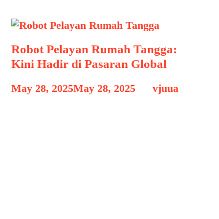
Robot Pelayan Rumah Tangga:
Kini Hadir di Pasaran Global
May 28, 2025
May 28, 2025
by
vjuua
Robot Pelayan Rumah Tangga Robot
Pelayan Rumah Tangga: Kini Hadir di
Pasaran Global, Teknologi robotika dan
kecerdasan buatan (AI) terus
berkembang pesat, menghadirkan
inovasi yang dulunya hanya ada dalam
imajinasi fiksi ilmiah. Salah satu
terobosan terbesar yang kini mulai