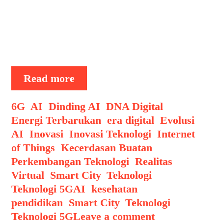
menjadi titik penting dalam
transformasi perkotaan, ketika konsep
smart city atau kota pintar berkembang
dari sekadar …
Smart
Read more
City
2025
Categories
6G
,
AI
,
Dinding AI
,
DNA Digital
,
Kota
Energi Terbarukan
,
era digital
,
Evolusi
Canggih
AI
,
Inovasi
,
Inovasi Teknologi
,
Internet
yang
of Things
,
Kecerdasan Buatan
,
Dikelola
Perkembangan Teknologi
,
Realitas
Sepenuhnya
Virtual
,
Smart City
,
Teknologi
,
oleh
Tags
Teknologi 5G
AI
,
kesehatan
,
AI
pendidikan
,
Smart City
,
Teknologi
,
Teknologi 5G
Leave a comment