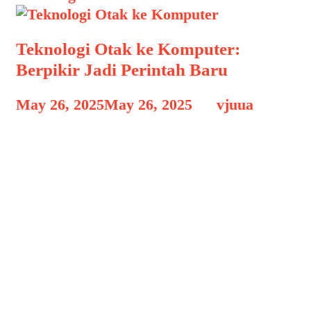
Teknologi Otak ke Komputer:
Berpikir Jadi Perintah Baru
May 26, 2025
May 26, 2025
by
vjuua
Teknologi Otak ke Komputer Teknologi
Otak ke Komputer: Berpikir Jadi
Perintah Baru, Dalam beberapa dekade
terakhir, teknologi telah berkembang
pesat hingga ke ranah yang dulunya
hanya ada di film fiksi ilmiah. Salah
satu terobosan paling mencengangkan
di era digital saat ini adalah Brain-
Computer Interface (BCI) atau