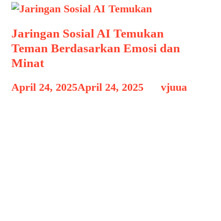
Jaringan Sosial AI Temukan
Teman Berdasarkan Emosi dan
Minat
April 24, 2025
April 24, 2025
by
vjuua
Jaringan Sosial AI Temukan tempat
berbagi foto atau status, tapi juga mulai
berkembang menjadi ruang yang lebih
personal dan intuitif. Salah satu inovasi
terbaru yang menarik perhatian pada
tahun 2025 adalah jaringan sosial
berbasis AI yang memungkinkan
penggunanya menemukan teman