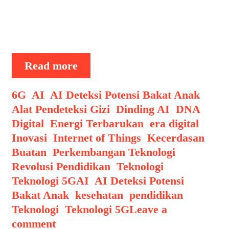
mulai dikembangkan dan menarik
perhatian dunia adalah kemampuan AI
untuk mendeteksi potensi bakat …
AI
Read more
Deteksi
Potensi
Categories
6G
,
AI
,
AI Deteksi Potensi Bakat Anak
,
Bakat
Alat Pendeteksi Gizi
,
Dinding AI
,
DNA
Anak
Digital
,
Energi Terbarukan
,
era digital
,
Lewat
Inovasi
,
Internet of Things
,
Kecerdasan
Data
Buatan
,
Perkembangan Teknologi
,
Aktivitas
Revolusi Pendidikan
,
Teknologi
,
Tags
Teknologi 5G
AI
,
AI Deteksi Potensi
Bakat Anak
,
kesehatan
,
pendidikan
,
Teknologi
,
Teknologi 5G
Leave a
comment