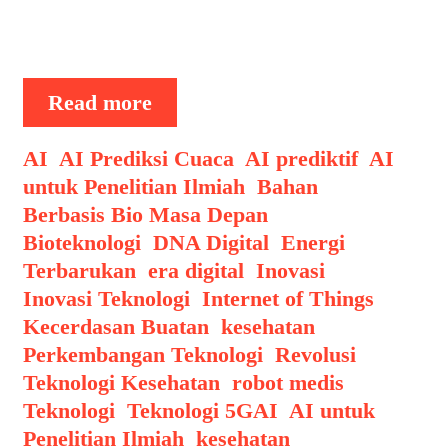
Menjawab tantangan ini, Artificial
Intelligence (AI) hadir …
AI
Read more
untuk
Penelitian
Categories
AI
,
AI Prediksi Cuaca
,
AI prediktif
,
AI
Ilmiah:
untuk Penelitian Ilmiah
,
Bahan
Analisis
Berbasis Bio Masa Depan
,
Data
Bioteknologi
,
DNA Digital
,
Energi
Skala
Terbarukan
,
era digital
,
Inovasi
,
Besar
Inovasi Teknologi
,
Internet of Things
,
Lebih
Kecerdasan Buatan
,
kesehatan
,
Cepat
Perkembangan Teknologi
,
Revolusi
Teknologi Kesehatan
,
robot medis
,
Tags
Teknologi
,
Teknologi 5G
AI
,
AI untuk
Penelitian Ilmiah
,
kesehatan
,