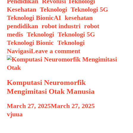
Pendidikan
,
Revolusi Teknologi
Kesehatan
,
Teknologi
,
Teknologi 5G
,
Tags
Teknologi Bionic
AI
,
kesehatan
,
pendidikan
,
robot industri
,
robot
medis
,
Teknologi
,
Teknologi 5G
,
Teknologi Bionic
,
Teknologi
Navigasi
Leave a comment
Komputasi Neuromorfik
Mengimitasi Otak Manusia
March 27, 2025
March 27, 2025
by
vjuua
Komputasi Neuromorfik Mengimitasi