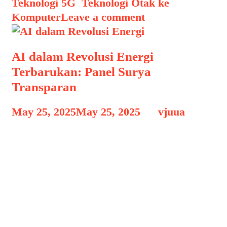
Teknologi 5G
,
Teknologi Otak ke
Komputer
Leave a comment
AI dalam Revolusi Energi
Terbarukan: Panel Surya
Transparan
May 25, 2025
May 25, 2025
by
vjuua
AI dalam Revolusi Energi AI dalam
Revolusi Energi Terbarukan: Panel
Surya Transparan, Di tengah
meningkatnya kebutuhan akan energi
bersih dan efisiensi bangunan,
teknologi panel surya transparan yang
terintegrasi dengan kecerdasan buatan