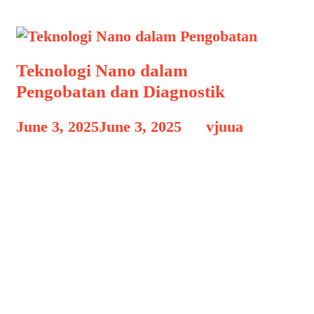
Teknologi Nano dalam
Pengobatan dan Diagnostik
June 3, 2025
June 3, 2025
by
vjuua
Teknologi Nano dalam Pengobatan
Teknologi Nano dalam Pengobatan dan
Diagnostik, Perkembangan teknologi
telah membawa lompatan besar dalam
berbagai bidang, termasuk dunia
kesehatan. Salah satu inovasi paling
menjanjikan di abad ke-21 adalah
teknologi nano atau nanoteknologi.