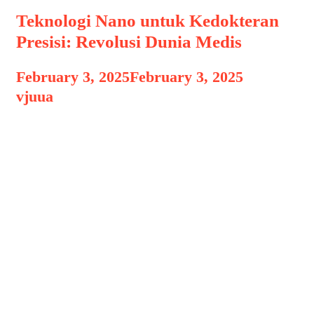
Teknologi Nano untuk Kedokteran
Presisi: Revolusi Dunia Medis
February 3, 2025
February 3, 2025
by
vjuua
Teknologi Nano untuk Kedokteran
Teknologi Nano untuk Kedokteran
Presisi: Revolusi Dunia Medis,
Teknologi nano telah membawa
revolusi besar dalam berbagai bidang,
termasuk kedokteran. Salah satu
aplikasi paling menjanjikan adalah
dalam kedokteran presisi, yang
bertujuan untuk memberikan
perawatan medis yang lebih akurat,