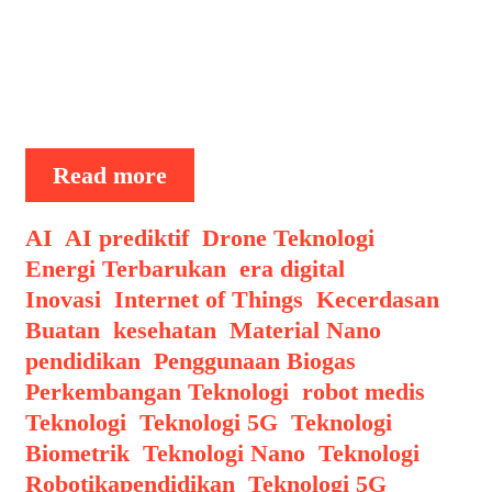
efektif, dan disesuaikan dengan kondisi
individu pasien. Teknologi nano
memungkinkan penggunaan partikel
berukuran nanometer …
Teknologi
Read more
Nano
untuk
Categories
AI
,
AI prediktif
,
Drone Teknologi
,
Kedokteran
Energi Terbarukan
,
era digital
,
Presisi:
Inovasi
,
Internet of Things
,
Kecerdasan
Revolusi
Buatan
,
kesehatan
,
Material Nano
,
Dunia
pendidikan
,
Penggunaan Biogas
,
Medis
Perkembangan Teknologi
,
robot medis
,
Teknologi
,
Teknologi 5G
,
Teknologi
Biometrik
,
Teknologi Nano
,
Teknologi
Tags
Robotika
pendidikan
,
Teknologi 5G
,