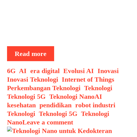
Meski ukurannya sangat kecil—
berkisar antara 1 hingga 100
nanometer—teknologi ini memiliki
potensi luar biasa untuk merevolusi
cara kita mendiagnosis dan …
Teknologi
Read more
Nano
dalam
Categories
6G
,
AI
,
era digital
,
Evolusi AI
,
Inovasi
,
Pengobatan
Inovasi Teknologi
,
Internet of Things
,
dan
Perkembangan Teknologi
,
Teknologi
,
Diagnostik
Tags
Teknologi 5G
,
Teknologi Nano
AI
,
kesehatan
,
pendidikan
,
robot industri
,
Teknologi
,
Teknologi 5G
,
Teknologi
Nano
Leave a comment