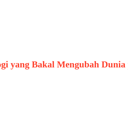
ogi yang Bakal Mengubah Dunia
ntelligence (AI) menjadi teknologi yang paling 
asisten digital yang mampu membantu pekerjaan
or. Namun, masa depan teknologi tidak hanya
ksi akan berkembang pesat dan …