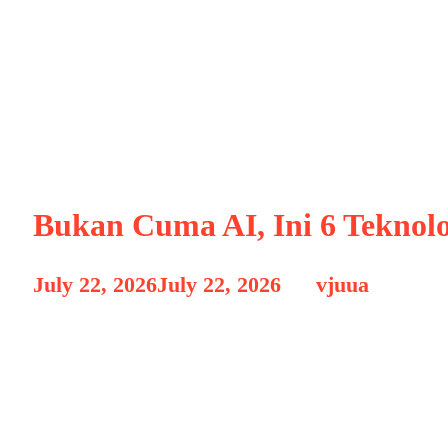
AI Generatif
Bukan Cuma AI, Ini 6 Teknol
July 22, 2026
July 22, 2026
by
vjuua
Dalam beberapa tahun terakhir, Artificial I
chatbot pintar, generator gambar, hingga 
membawa perubahan besar di berbagai sekt
tahun 2026, berbagai inovasi lain dipredi