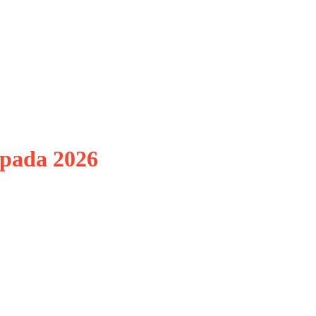
 pada 2026
banyak dibicarakan. Mulai dari
 sehari-hari, AI memang
 bergantung pada AI. Memasuki