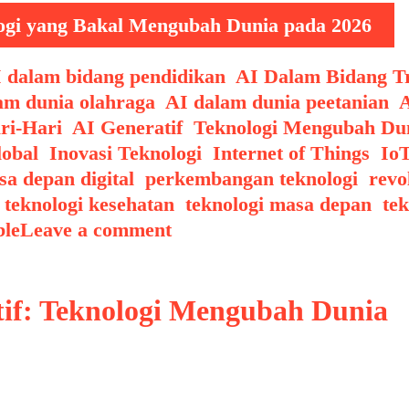
ogi yang Bakal Mengubah Dunia pada 2026
 dalam bidang pendidikan
,
AI Dalam Bidang Tr
am dunia olahraga
,
AI dalam dunia peetanian
,
A
ri-Hari
,
AI Generatif
,
Teknologi Mengubah Du
lobal
,
Inovasi Teknologi
,
Internet of Things
,
Io
a depan digital
,
perkembangan teknologi
,
revo
,
teknologi kesehatan
,
teknologi masa depan
,
tek
ble
Leave a comment
tif: Teknologi Mengubah Dunia