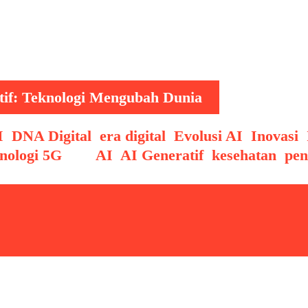
 Revolusi AI Generatif: Teknologi Mengubah D
nologi manusia, khususnya dalam bidang kecerda
 AI Generatif atau Generative Artificial Intelli
 dari teks, gambar, musik, video, …
tif: Teknologi Mengubah Dunia
I
,
DNA Digital
,
era digital
,
Evolusi AI
,
Inovasi
,
nologi 5G
Tags
AI
,
AI Generatif
,
kesehatan
,
pen