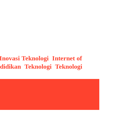
unia, Tahun 2025 menjadi
san buatan. Salah satu bentuk
gence, teknologi yang tidak
Inovasi Teknologi
,
Internet of
didikan
,
Teknologi
,
Teknologi