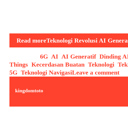
Teknologi Revolusi AI Generatif Teknologi
tonggak penting dalam sejarah evolusi tek
paling revolusioner dari kemajuan ini adalah
hanya meniru, tapi juga menciptakan. Mulai
Read more
Teknologi Revolusi AI Genera
Categories
6G
,
AI
,
AI Generatif
,
Dinding A
Things
,
Kecerdasan Buatan
,
Teknologi
,
Tek
5G
,
Teknologi Navigasi
Leave a comment
kingdomtoto