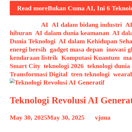
Read more
Bukan Cuma AI, Ini 6 Teknol
Categories
AI
,
AI dalam bidang industri
,
AI
hiburan
,
AI dalam dunia keamanan
,
AI dal
Dunia Teknologi
,
AI dalam Kehidupan Seha
energi bersih
,
gadget masa depan
,
inovasi g
kendaraan listrik
,
Komputasi Kuantum
,
mas
Smart City
,
teknologi 2026
,
teknologi dunia
Transformasi Digital
,
tren teknologi
,
weara
Teknologi Revolusi AI Genera
May 30, 2025
May 30, 2025
by
vjuua