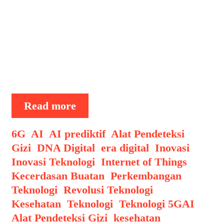
kandungan gizinya secara pasti.
Namun, dengan kemajuan teknologi,
kini hadir sebuah inovasi yang
menjanjikan perubahan besar dalam
pola konsumsi harian: alat pendeteksi
…
Alat
Read more
Pendeteksi
Gizi
Categories
6G
,
AI
,
AI prediktif
,
Alat Pendeteksi
dalam
Gizi
,
DNA Digital
,
era digital
,
Inovasi
,
Makanan
Inovasi Teknologi
,
Internet of Things
,
Pemindaian
Kecerdasan Buatan
,
Perkembangan
Sederhana
Teknologi
,
Revolusi Teknologi
Tags
Kesehatan
,
Teknologi
,
Teknologi 5G
AI
,
Alat Pendeteksi Gizi
,
kesehatan
,