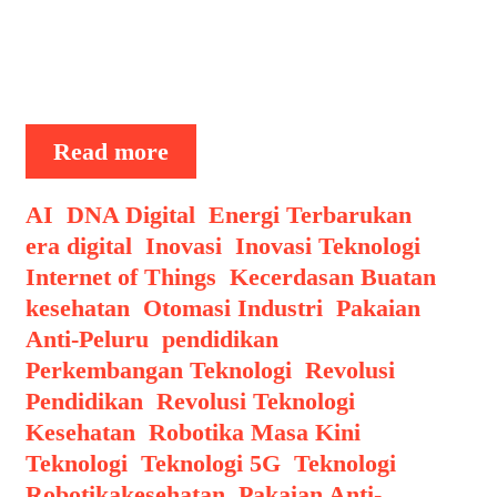
memberikan perlindungan maksimal.
Artikel ini akan membahas
perkembangan terbaru dalam …
Pakaian
Read more
Anti-
Peluru
Categories
AI
,
DNA Digital
,
Energi Terbarukan
,
yang
era digital
,
Inovasi
,
Inovasi Teknologi
,
Lebih
Internet of Things
,
Kecerdasan Buatan
,
Ringan:
kesehatan
,
Otomasi Industri
,
Pakaian
Revolusi
Anti-Peluru
,
pendidikan
,
Perlindungan
Perkembangan Teknologi
,
Revolusi
Pendidikan
,
Revolusi Teknologi
Kesehatan
,
Robotika Masa Kini
,
Teknologi
,
Teknologi 5G
,
Teknologi
Tags
Robotika
kesehatan
,
Pakaian Anti-