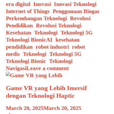
Tubuh
era digital
,
Inovasi
,
Inovasi Teknologi
,
Buatan
Internet of Things
,
Penggunaan Biogas
,
Canggih
Perkembangan Teknologi
,
Revolusi
Pendidikan
,
Revolusi Teknologi
Kesehatan
,
Teknologi
,
Teknologi 5G
,
Tags
Teknologi Bionic
AI
,
kesehatan
,
pendidikan
,
robot industri
,
robot
medis
,
Teknologi
,
Teknologi 5G
,
Teknologi Bionic
,
Teknologi
Navigasi
Leave a comment
Game VR yang Lebih Imersif
dengan Teknologi Haptic
March 20, 2025
March 20, 2025
by