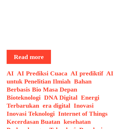
terjadi sebelumnya. Dalam dunia
penelitian ilmiah, lonjakan data dari
eksperimen, sensor, pengamatan, dan
simulasi menjadi tantangan tersendiri.
Menjawab tantangan ini, Artificial
Intelligence (AI) hadir …
AI
Read more
untuk
Penelitian
Categories
AI
,
AI Prediksi Cuaca
,
AI prediktif
,
AI
Ilmiah:
untuk Penelitian Ilmiah
,
Bahan
Analisis
Berbasis Bio Masa Depan
,
Data
Bioteknologi
,
DNA Digital
,
Energi
Skala
Terbarukan
,
era digital
,
Inovasi
,
Besar
Inovasi Teknologi
,
Internet of Things
,
Lebih
Kecerdasan Buatan
,
kesehatan
,