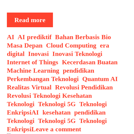
kompleks. Dengan …
Enkripsi
Read more
Generasi
Baru
Categories
AI
,
AI prediktif
,
Bahan Berbasis Bio
Cara
Masa Depan
,
Cloud Computing
,
era
Baru
digital
,
Inovasi
,
Inovasi Teknologi
,
Melindungi
Internet of Things
,
Kecerdasan Buatan
,
Data
Machine Learning
,
pendidikan
,
di
Perkembangan Teknologi
,
Quantum AI
,
Tahun
Realitas Virtual
,
Revolusi Pendidikan
,
2025
Revolusi Teknologi Kesehatan
,
Teknologi
,
Teknologi 5G
,
Teknologi
Tags
Enkripsi
AI
,
kesehatan
,
pendidikan
,
Teknologi
,
Teknologi 5G
,
Teknologi
Enkripsi
Leave a comment