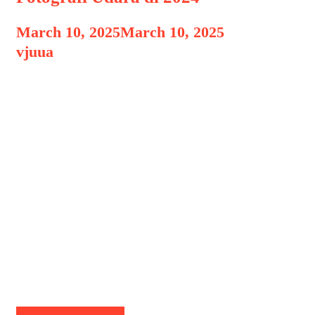
March 10, 2025
March 10, 2025
by
vjuua
Drone Selfie dengan AI Drone Selfie
dengan AI: Revolusi Fotografi Udara di
2024, Dalam dunia teknologi fotografi,
drone selfie dengan kecerdasan buatan
(AI) menjadi inovasi yang semakin
populer di tahun 2024. Dengan fitur-
fitur canggih, drone ini mampu
mengambil foto dan video berkualitas
tinggi secara otomatis, mengenali wajah
pengguna, serta mengikuti gerakan
tanpa perlu pengendalian manual …