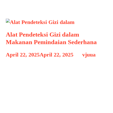
Kesehatan
Alat Pendeteksi Gizi dalam
Makanan Pemindaian Sederhana
April 22, 2025
April 22, 2025
by
vjuua
Alat Pendeteksi Gizi dalam Alat
Pendeteksi Gizi dalam Makanan
Pemindaian Sederhana, Di tengah gaya
hidup modern yang serba cepat,
perhatian terhadap asupan gizi sering
kali terabaikan. Banyak orang memilih
makanan praktis tanpa mengetahui