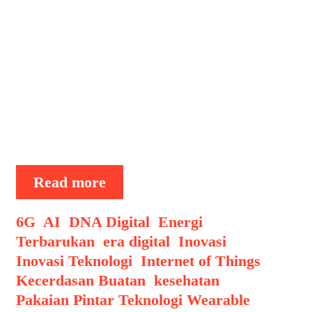
menarik adalah pakaian pintar.
Pakaian ini bukan hanya sekadar
busana biasa, tetapi juga dilengkapi
dengan berbagai sensor dan perangkat
canggih yang dapat memantau
kesehatan, meningkatkan kenyamanan,
serta membantu aktivitas sehari-hari.
Di tahun 2024, …
Pakaian
Read more
Pintar
Teknologi
Categories
6G
,
AI
,
DNA Digital
,
Energi
Wearable
Terbarukan
,
era digital
,
Inovasi
,
yang
Inovasi Teknologi
,
Internet of Things
,
Semakin
Kecerdasan Buatan
,
kesehatan
,
Canggih
Pakaian Pintar Teknologi Wearable
,