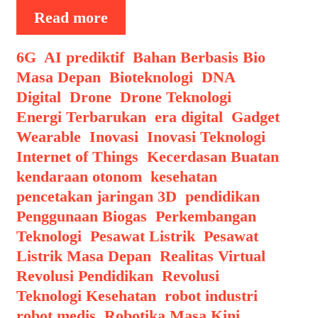
Teknologi
Read more
Material
Pintar
Categories
6G
,
AI prediktif
,
Bahan Berbasis Bio
Mengadaptasi
Masa Depan
,
Bioteknologi
,
DNA
Kebutuhan
Digital
,
Drone
,
Drone Teknologi
,
Lingkungan
Energi Terbarukan
,
era digital
,
Gadget
Wearable
,
Inovasi
,
Inovasi Teknologi
,
Internet of Things
,
Kecerdasan Buatan
,
kendaraan otonom
,
kesehatan
,
pencetakan jaringan 3D
,
pendidikan
,
Penggunaan Biogas
,
Perkembangan
Teknologi
,
Pesawat Listrik
,
Pesawat
Listrik Masa Depan
,
Realitas Virtual
,
Revolusi Pendidikan
,
Revolusi
Teknologi Kesehatan
,
robot industri
,
robot medis
,
Robotika Masa Kini
,