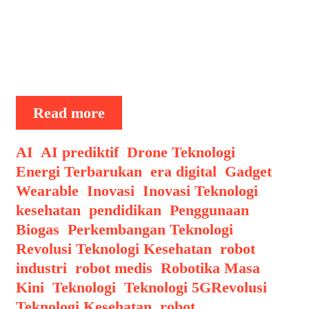
inovasi seperti kecerdasan buatan (AI),
robotika, dan bioteknologi semakin
mendominasi. Artikel ini akan
membahas berbagai aspek revolusi …
Revolusi
Read more
Teknologi
Kesehatan
Categories
AI
,
AI prediktif
,
Drone Teknologi
,
di
Energi Terbarukan
,
era digital
,
Gadget
Tahun
Wearable
,
Inovasi
,
Inovasi Teknologi
,
2025
kesehatan
,
pendidikan
,
Penggunaan
Biogas
,
Perkembangan Teknologi
,
Revolusi Teknologi Kesehatan
,
robot
industri
,
robot medis
,
Robotika Masa
Tags
Kini
,
Teknologi
,
Teknologi 5G
Revolusi
Teknologi Kesehatan
,
robot