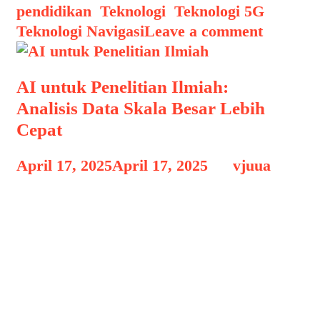
pendidikan
,
Teknologi
,
Teknologi 5G
,
Teknologi Navigasi
Leave a comment
AI untuk Penelitian Ilmiah:
Analisis Data Skala Besar Lebih
Cepat
April 17, 2025
April 17, 2025
by
vjuua
AI untuk Penelitian Ilmiah AI untuk
Penelitian Ilmiah: Analisis Data Skala
Besar Lebih Cepat, Di era digital
seperti sekarang, volume data yang
dihasilkan manusia setiap harinya
mencapai tingkat yang belum pernah