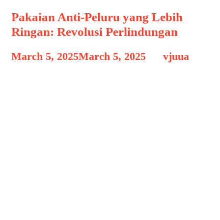
Pakaian Anti-Peluru yang Lebih
Ringan: Revolusi Perlindungan
March 5, 2025
March 5, 2025
by
vjuua
Pakaian Anti-Peluru yang Pakaian
Anti-Peluru yang Lebih Ringan:
Revolusi Perlindungan, Pakaian anti-
peluru telah mengalami perkembangan
pesat dalam beberapa dekade terakhir.
Dulu, perlindungan balistik identik
dengan rompi berat yang membatasi
pergerakan. Namun, inovasi teknologi
material kini memungkinkan
terciptanya pakaian anti-peluru yang
lebih ringan, fleksibel, dan tetap