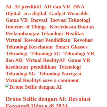
yang
Categories
AI
,
AI prediktif
,
AR dan VR
,
DNA
Lebih
Digital
,
era digital
,
Gadget Wearable
,
Imersif
Game VR
,
Inovasi
,
Inovasi Teknologi
,
dengan
Internet of Things
,
Kecerdasan Buatan
,
Teknologi
Perkembangan Teknologi
,
Realitas
Haptic
Virtual
,
Revolusi Pendidikan
,
Revolusi
Teknologi Kesehatan
,
Smart Glasses
,
Teknologi
,
Teknologi 5G
,
Teknologi VR
Tags
dan AR
,
Virtual Reality
AI
,
Game VR
,
kesehatan
,
pendidikan
,
Teknologi
,
Teknologi 5G
,
Teknologi Navigasi
,
Virtual Reality
Leave a comment
Drone Selfie dengan AI: Revolusi
Fotografi Udara di 2024