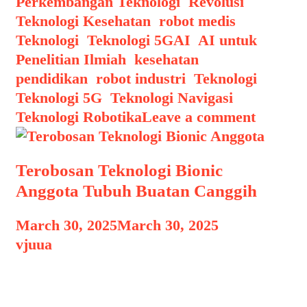
Cepat
Perkembangan Teknologi
,
Revolusi
Teknologi Kesehatan
,
robot medis
,
Tags
Teknologi
,
Teknologi 5G
AI
,
AI untuk
Penelitian Ilmiah
,
kesehatan
,
pendidikan
,
robot industri
,
Teknologi
,
Teknologi 5G
,
Teknologi Navigasi
,
Teknologi Robotika
Leave a comment
Terobosan Teknologi Bionic
Anggota Tubuh Buatan Canggih
March 30, 2025
March 30, 2025
by
vjuua
Terobosan Teknologi Bionic Anggota
Terobosan Teknologi Bionic Anggota