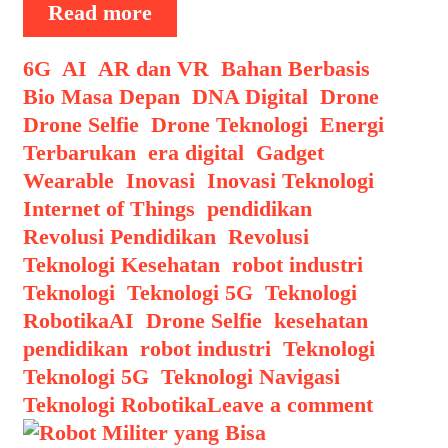
Drone
Read more
Selfie
dengan
Categories
6G
,
AI
,
AR dan VR
,
Bahan Berbasis
AI:
Bio Masa Depan
,
DNA Digital
,
Drone
,
Revolusi
Drone Selfie
,
Drone Teknologi
,
Energi
Fotografi
Terbarukan
,
era digital
,
Gadget
Udara
Wearable
,
Inovasi
,
Inovasi Teknologi
,
di
Internet of Things
,
pendidikan
,
2024
Revolusi Pendidikan
,
Revolusi
Teknologi Kesehatan
,
robot industri
,
Teknologi
,
Teknologi 5G
,
Teknologi
Tags
Robotika
AI
,
Drone Selfie
,
kesehatan
,
pendidikan
,
robot industri
,
Teknologi
,
Teknologi 5G
,
Teknologi Navigasi
,
Teknologi Robotika
Leave a comment