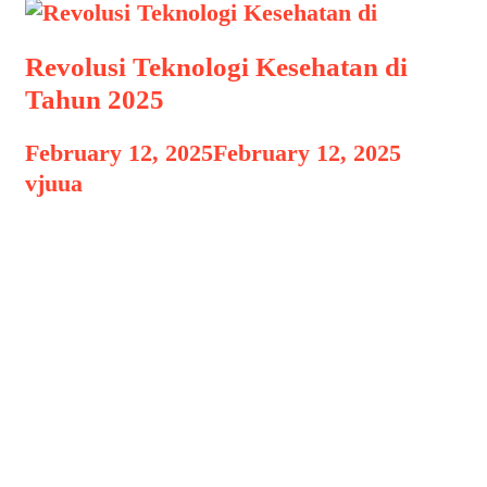
Revolusi Teknologi Kesehatan di
Tahun 2025
February 12, 2025
February 12, 2025
by
vjuua
Revolusi Teknologi Kesehatan di
Revolusi Teknologi Kesehatan di Tahun
2025, Industri kesehatan terus
mengalami perkembangan pesat,
terutama dengan hadirnya teknologi
canggih yang mengubah cara
perawatan medis dilakukan. Tahun
2025 diprediksi menjadi titik puncak
revolusi teknologi kesehatan, di mana