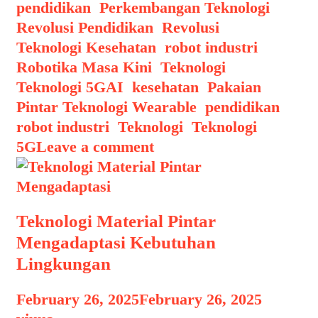
pendidikan
,
Perkembangan Teknologi
,
Revolusi Pendidikan
,
Revolusi
Teknologi Kesehatan
,
robot industri
,
Robotika Masa Kini
,
Teknologi
,
Tags
Teknologi 5G
AI
,
kesehatan
,
Pakaian
Pintar Teknologi Wearable
,
pendidikan
,
robot industri
,
Teknologi
,
Teknologi
5G
Leave a comment
Teknologi Material Pintar
Mengadaptasi Kebutuhan
Lingkungan
February 26, 2025
February 26, 2025
by