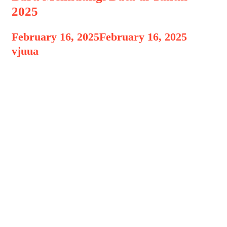
2025
February 16, 2025
February 16, 2025
by
vjuua
Enkripsi Generasi Baru Cara
Teknologi Enkripsi Generasi Baru
Cara Baru Melindungi Data di Tahun
2025, Di era digital yang semakin maju,
perlindungan data menjadi salah satu
aspek paling krusial dalam teknologi
informasi. Tahun 2025 diprediksi
menjadi era di mana metode enkripsi
generasi baru semakin berkembang
untuk mengatasi berbagai tantangan
keamanan siber yang semakin