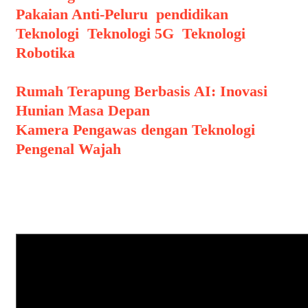
Pakaian Anti-Peluru
,
pendidikan
,
Teknologi
,
Teknologi 5G
,
Teknologi
Robotika
Post navigation
Rumah Terapung Berbasis AI: Inovasi
Hunian Masa Depan
Kamera Pengawas dengan Teknologi
Pengenal Wajah
Leave a Comment
Comment