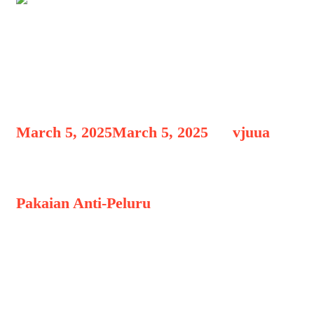
Pakaian Anti-Peluru yang
Lebih Ringan: Revolusi
Perlindungan
March 5, 2025
March 5, 2025
by
vjuua
Pakaian Anti-Peluru yang
Pakaian Anti-Peluru
yang Lebih
Ringan: Revolusi Perlindungan,
Pakaian anti-peluru telah mengalami
perkembangan pesat dalam beberapa
dekade terakhir. Dulu, perlindungan
balistik identik dengan rompi berat