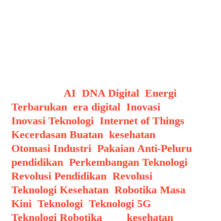
Efektivitas yang Tinggi: Meskipun
lebih ringan, pakaian ini tetap dapat
memberikan perlindungan optimal
terhadap berbagai jenis ancaman
balistik.
Categories
AI
,
DNA Digital
,
Energi
Terbarukan
,
era digital
,
Inovasi
,
Inovasi Teknologi
,
Internet of Things
,
Kecerdasan Buatan
,
kesehatan
,
Otomasi Industri
,
Pakaian Anti-Peluru
,
pendidikan
,
Perkembangan Teknologi
,
Revolusi Pendidikan
,
Revolusi
Teknologi Kesehatan
,
Robotika Masa
Kini
,
Teknologi
,
Teknologi 5G
,
Teknologi Robotika
Tags
kesehatan
,