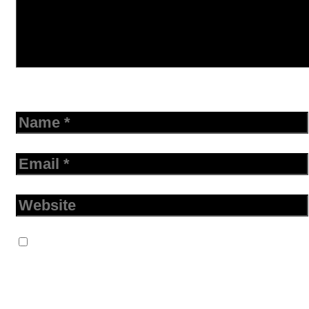
Name
Email
Website
Save my name, email, and website in
this browser for the next time I
comment.