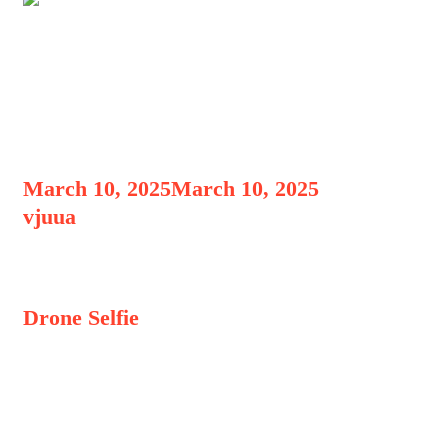
Drone Selfie dengan AI:
Revolusi Fotografi Udara di
2024
March 10, 2025
March 10, 2025
by
vjuua
Drone Selfie dengan AI
Drone Selfie
dengan AI: Revolusi
Fotografi Udara di 2024, Dalam dunia
teknologi fotografi, drone selfie dengan
kecerdasan buatan (AI) menjadi inovasi
yang semakin populer di tahun 2024.