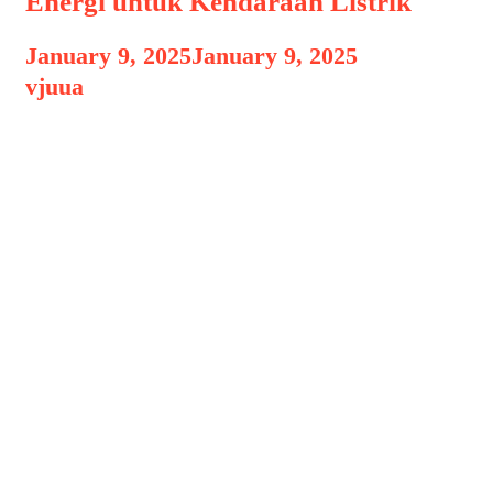
Energi untuk Kendaraan Listrik
January 9, 2025
January 9, 2025
by
vjuua
Baterai Solid-State Revolusi Baterai
Solid-State: Revolusi Energi untuk
Kendaraan Listrik, Pada tahun 2024,
teknologi baterai solid-state menjadi
salah satu inovasi paling menjanjikan
dalam dunia energi, khususnya untuk
kendaraan listrik (EV). Dibandingkan
dengan baterai lithium-ion
konvensional, baterai solid-state
menawarkan keunggulan dalam
kapasitas energi, keamanan, dan
efisiensi. Inovasi ini diperkirakan akan