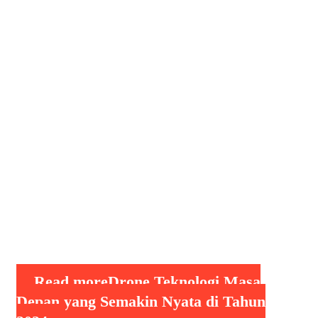
Drone Teknologi Masa Depan Drone
Teknologi Masa Depan yang Semakin
Nyata di Tahun 2024, Pada tahun 2024,
teknologi drone telah berkembang
pesat, menjadikannya alat penting
dalam berbagai industri, terutama
untuk pengiriman barang dan
keamanan. Dari kemampuan otonom
yang lebih canggih hingga integrasi
dengan kecerdasan buatan (AI), drone
modern kini menjadi solusi inovatif
untuk menghadapi tantangan …
Read more
Drone Teknologi Masa
Depan yang Semakin Nyata di Tahun