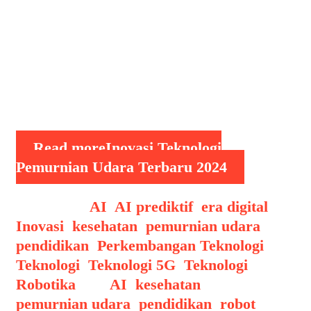
Berbagai inovasi baru hadir untuk
menghadirkan udara bersih dan segar
di rumah, kantor, dan ruang publik.
Teknologi pemurnian udara tidak
hanya mengutamakan efisiensi, tetapi
juga ramah lingkungan, …
Read more
Inovasi Teknologi
Pemurnian Udara Terbaru 2024
Categories
AI
,
AI prediktif
,
era digital
,
Inovasi
,
kesehatan
,
pemurnian udara
,
pendidikan
,
Perkembangan Teknologi
,
Teknologi
,
Teknologi 5G
,
Teknologi
Robotika
Tags
AI
,
kesehatan
,
pemurnian udara
,
pendidikan
,
robot