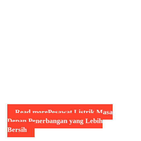
Lebih Bersih, Industri penerbangan
terus mengalami perubahan besar, dan
salah satu inovasi terpenting adalah
pesawat listrik. Di tengah
meningkatnya perhatian terhadap
perubahan iklim dan kebutuhan akan
teknologi yang lebih ramah lingkungan,
pesawat listrik menawarkan solusi yang
menjanjikan. Tahun 2024 menjadi
momen penting dalam pengembangan
pesawat …
Read more
Pesawat Listrik Masa
Depan Penerbangan yang Lebih
Bersih