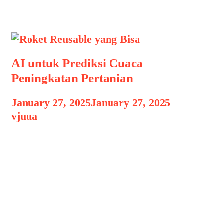
pemurnian udara
AI untuk Prediksi Cuaca
Peningkatan Pertanian
January 27, 2025
January 27, 2025
by
vjuua
AI untuk Prediksi Cuaca AI untuk
Prediksi Cuaca Peningkatan Pertanian,
Teknologi kecerdasan buatan (AI) telah
membawa perubahan besar di berbagai
sektor kehidupan, termasuk bidang
pertanian dan meteorologi. Di tahun