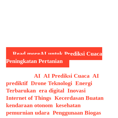
2024, pemanfaatan AI untuk prediksi
cuaca dan peningkatan hasil pertanian
semakin menunjukkan hasil yang
menjanjikan. Dengan kemampuan
analitik yang canggih dan pengolahan
data besar (big data), …
Read more
AI untuk Prediksi Cuaca
Peningkatan Pertanian
Categories
AI
,
AI Prediksi Cuaca
,
AI
prediktif
,
Drone Teknologi
,
Energi
Terbarukan
,
era digital
,
Inovasi
,
Internet of Things
,
Kecerdasan Buatan
,
kendaraan otonom
,
kesehatan
,
pemurnian udara
,
Penggunaan Biogas
,