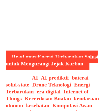
karbon, yang dihasilkan dari aktivitas
manusia seperti pembakaran bahan
bakar fosil, menjadi kontributor utama
pemanasan global. Untuk mengatasi ini,
energi terbarukan telah menjadi solusi
utama. Energi ini berasal dari sumber
yang dapat …
Read more
Energi Terbarukan Solusi
untuk Mengurangi Jejak Karbon
Categories
AI
,
AI prediktif
,
baterai
solid-state
,
Drone Teknologi
,
Energi
Terbarukan
,
era digital
,
Internet of
Things
,
Kecerdasan Buatan
,
kendaraan
otonom
,
kesehatan
,
Komputasi Awan
,