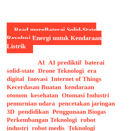
mengubah industri kendaraan listrik
secara signifikan, …
Read more
Baterai Solid-State
Revolusi Energi untuk Kendaraan
Listrik
Categories
AI
,
AI prediktif
,
baterai
solid-state
,
Drone Teknologi
,
era
digital
,
Inovasi
,
Internet of Things
,
Kecerdasan Buatan
,
kendaraan
otonom
,
kesehatan
,
Otomasi Industri
,
pemurnian udara
,
pencetakan jaringan
3D
,
pendidikan
,
Penggunaan Biogas
,
Perkembangan Teknologi
,
robot
industri
,
robot medis
,
Teknologi
,