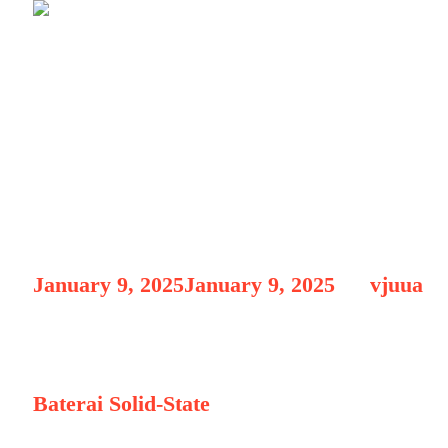
Baterai Solid-S
Kendaraan List
January 9, 2025
January 9, 2025
by
vjuua
Baterai Solid-State Revolusi
Baterai Solid-State
: Revolusi Energi untuk 
satu inovasi paling menjanjikan dalam duni