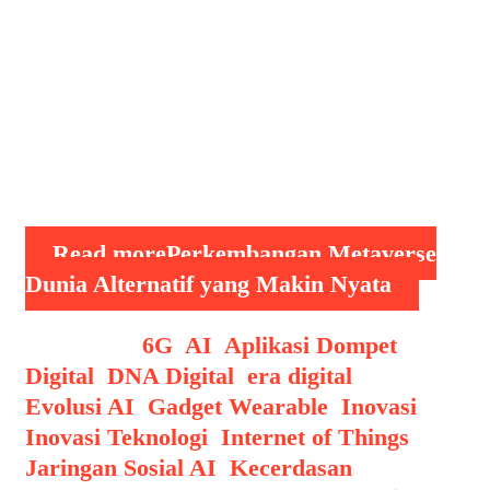
menjadi konsep nyata yang terus
dikembangkan dan diadopsi oleh
berbagai sektor, dari hiburan dan
pendidikan, hingga bisnis dan
pemerintahan. Metaverse menjadi
representasi dunia virtual yang
interaktif, imersif, dan …
Read more
Perkembangan Metaverse
Dunia Alternatif yang Makin Nyata
Categories
6G
,
AI
,
Aplikasi Dompet
Digital
,
DNA Digital
,
era digital
,
Evolusi AI
,
Gadget Wearable
,
Inovasi
,
Inovasi Teknologi
,
Internet of Things
,
Jaringan Sosial AI
,
Kecerdasan