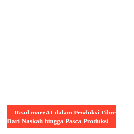
Produksi Film: Dari Naskah hingga
Pasca Produksi, Industri perfilman
telah mengalami transformasi
signifikan dalam beberapa dekade
terakhir, dan salah satu revolusi
terbesar adalah adopsi kecerdasan
buatan (AI). AI telah membawa
perubahan besar dalam cara film
dirancang, diproduksi, dan dipasarkan.
Dari pembuatan naskah hingga pasca
produksi, teknologi ini memberikan
efisiensi, …
Read more
AI dalam Produksi Film:
Dari Naskah hingga Pasca Produksi