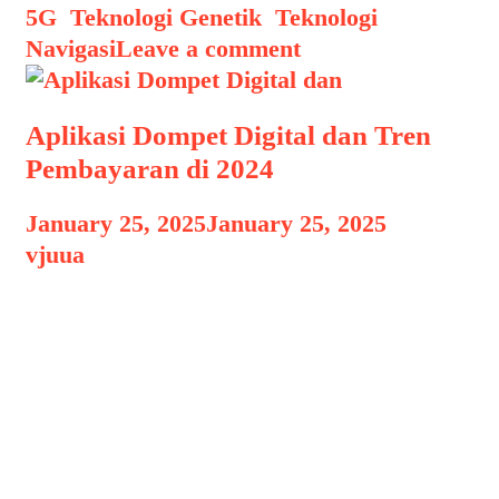
5G
,
Teknologi Genetik
,
Teknologi
Navigasi
Leave a comment
Aplikasi Dompet Digital dan Tren
Pembayaran di 2024
January 25, 2025
January 25, 2025
by
vjuua
Aplikasi Dompet Digital dan Aplikasi
Dompet Digital dan Tren Pembayaran
di 2024, Di era digital yang semakin
maju, aplikasi dompet digital telah
menjadi bagian tak terpisahkan dari
kehidupan sehari-hari. Tahun 2024
membawa berbagai inovasi dan tren