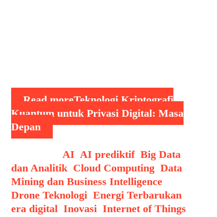
Untuk mengatasi ancaman ini, dunia
teknologi kini melirik kriptografi
kuantum sebagai solusi masa depan
yang menjanjikan perlindungan data
yang hampir tak tertembus. Dengan
memanfaatkan prinsip …
Read more
Teknologi Kriptografi
Kuantum untuk Privasi Digital: Masa
Depan
Categories
AI
,
AI prediktif
,
Big Data
dan Analitik
,
Cloud Computing
,
Data
Mining dan Business Intelligence
,
Drone Teknologi
,
Energi Terbarukan
,
era digital
,
Inovasi
,
Internet of Things
,