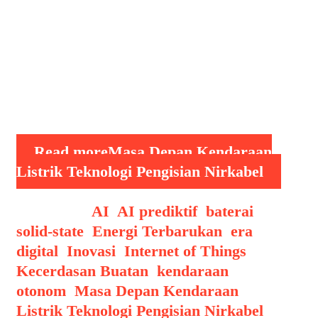
dalam industri ini adalah teknologi
pengisian nirkabel, yang berpotensi
mengubah cara pengguna mengisi daya
kendaraan mereka secara lebih praktis
dan efisien. Teknologi Pengisian
Nirkabel: …
Read more
Masa Depan Kendaraan
Listrik Teknologi Pengisian Nirkabel
Categories
AI
,
AI prediktif
,
baterai
solid-state
,
Energi Terbarukan
,
era
digital
,
Inovasi
,
Internet of Things
,
Kecerdasan Buatan
,
kendaraan
otonom
,
Masa Depan Kendaraan
Listrik Teknologi Pengisian Nirkabel
,