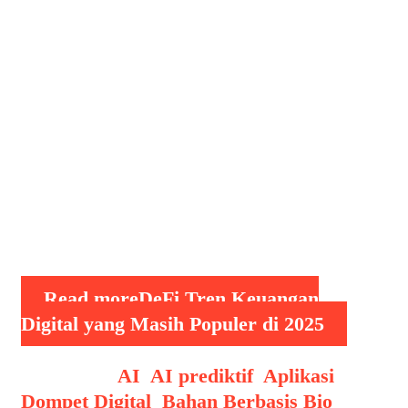
di 2025, Decentralized Finance (DeFi)
telah menjadi salah satu tren keuangan
digital yang mengalami perkembangan
pesat dalam beberapa tahun terakhir.
Teknologi ini memungkinkan pengguna
untuk mengakses layanan keuangan
tanpa perantara, seperti bank atau
lembaga keuangan tradisional. Dengan
semakin berkembangnya blockchain
dan smart contract, DeFi …
Read more
DeFi Tren Keuangan
Digital yang Masih Populer di 2025
Categories
AI
,
AI prediktif
,
Aplikasi
Dompet Digital
,
Bahan Berbasis Bio