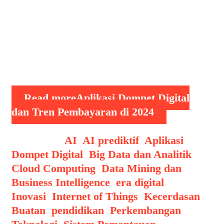
baru dalam sistem pembayaran,
menjadikan dompet digital sebagai
solusi utama untuk transaksi yang
cepat, aman, dan praktis. Tidak hanya
…
Read more
Aplikasi Dompet Digital
dan Tren Pembayaran di 2024
Categories
AI
,
AI prediktif
,
Aplikasi
Dompet Digital
,
Big Data dan Analitik
,
Cloud Computing
,
Data Mining dan
Business Intelligence
,
era digital
,
Inovasi
,
Internet of Things
,
Kecerdasan
Buatan
,
pendidikan
,
Perkembangan