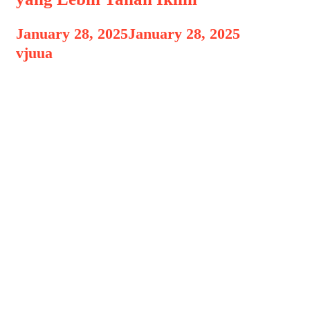
January 28, 2025
January 28, 2025
by
vjuua
Teknologi Genetik untuk Tanaman
Teknologi Genetik untuk Tanaman
yang Lebih Tahan Iklim, Perubahan
iklim telah menjadi tantangan global
yang signifikan, terutama bagi sektor
pertanian. Fluktuasi suhu, kekeringan,
banjir, dan peningkatan kejadian cuaca
ekstrem membuat para petani
menghadapi tantangan besar dalam
menjaga produktivitas tanaman. Dalam
upaya menjawab tantangan ini,
teknologi genetik menjadi salah satu