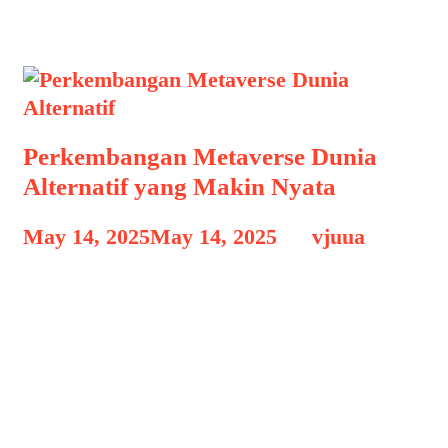
sistem virtualisasi
Perkembangan Metaverse Dunia
Alternatif yang Makin Nyata
May 14, 2025
May 14, 2025
by
vjuua
Perkembangan Metaverse Dunia
Alternatif Perkembangan Metaverse
Dunia Alternatif yang Makin Nyata, Di
era digital yang serba terhubung,
istilah metaverse bukan lagi sekadar
jargon futuristik. Ia kini menjelma