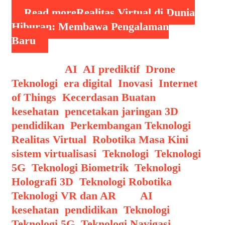
Read more
Realitas Virtual di Dunia
Hiburan: Membawa Pengalaman
Baru
Categories
AI
,
AI prediktif
,
Drone
Teknologi
,
era digital
,
Inovasi
,
Internet
of Things
,
Kecerdasan Buatan
,
kesehatan
,
pencetakan jaringan 3D
,
pendidikan
,
Perkembangan Teknologi
,
Realitas Virtual
,
Robotika Masa Kini
,
sistem virtualisasi
,
Teknologi
,
Teknologi
5G
,
Teknologi Biometrik
,
Teknologi
Holografi 3D
,
Teknologi Robotika
,
Teknologi VR dan AR
Tags
AI
,
kesehatan
,
pendidikan
,
Teknologi
,
Teknologi 5G
,
Teknologi Navigasi
,