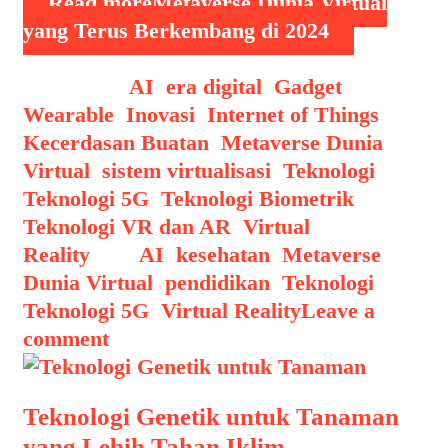
Read more
Metaverse Dunia Virtual
yang Terus Berkembang di 2024
Categories
AI
,
era digital
,
Gadget
Wearable
,
Inovasi
,
Internet of Things
,
Kecerdasan Buatan
,
Metaverse Dunia
Virtual
,
sistem virtualisasi
,
Teknologi
,
Teknologi 5G
,
Teknologi Biometrik
,
Teknologi VR dan AR
,
Virtual
Reality
Tags
AI
,
kesehatan
,
Metaverse
Dunia Virtual
,
pendidikan
,
Teknologi
,
Teknologi 5G
,
Virtual Reality
Leave a
comment
Teknologi Genetik untuk Tanaman
yang Lebih Tahan Iklim