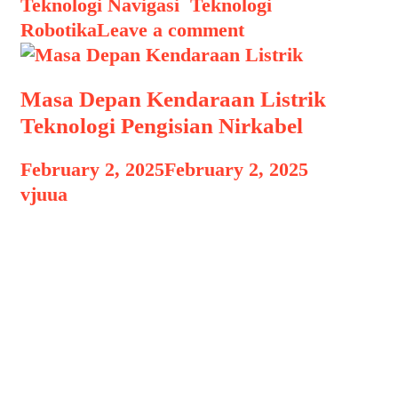
Teknologi Navigasi
,
Teknologi
Robotika
Leave a comment
Masa Depan Kendaraan Listrik
Teknologi Pengisian Nirkabel
February 2, 2025
February 2, 2025
by
vjuua
Masa Depan Kendaraan Listrik Masa
Depan Kendaraan Listrik Teknologi
Pengisian Nirkabel, Kendaraan listrik
(EV) terus berkembang dengan pesat
seiring meningkatnya kesadaran akan
pentingnya energi ramah lingkungan.
Salah satu inovasi paling menarik