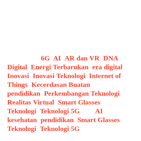
koneksi internet untuk bahasa tertentu.
Pengenalan Konteks & Dialek:
Menggunakan AI untuk memahami
konteks percakapan dan perbedaan
dialek dalam satu bahasa.
Categories
6G
,
AI
,
AR dan VR
,
DNA
Digital
,
Energi Terbarukan
,
era digital
,
Inovasi
,
Inovasi Teknologi
,
Internet of
Things
,
Kecerdasan Buatan
,
pendidikan
,
Perkembangan Teknologi
,
Realitas Virtual
,
Smart Glasses
,
Teknologi
,
Teknologi 5G
Tags
AI
,
kesehatan
,
pendidikan
,
Smart Glasses
,
Teknologi
,
Teknologi 5G
Post navigation