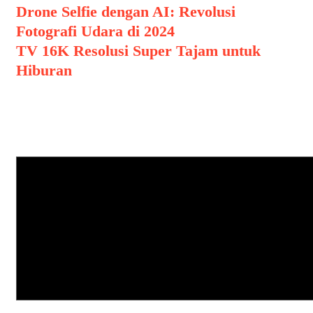
Drone Selfie dengan AI: Revolusi
Fotografi Udara di 2024
TV 16K Resolusi Super Tajam untuk
Hiburan
Leave a Comment
Comment