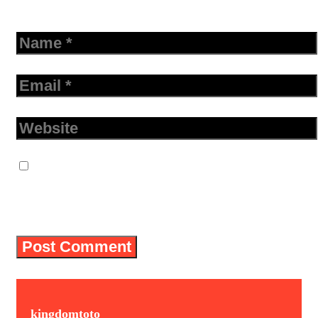
Name
Email
Website
Save my name, email, and website in
this browser for the next time I
comment.
kingdomtoto