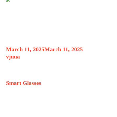
Smart Glasses dengan Fitur
Penerjemahan Otomatis:
Masa Depan
March 11, 2025
March 11, 2025
by
vjuua
Smart Glasses dengan Fitur
Smart Glasses
dengan Fitur
Penerjemahan Otomatis: Masa Depan,
Di era teknologi yang terus
berkembang, komunikasi lintas bahasa
menjadi lebih mudah berkat inovasi