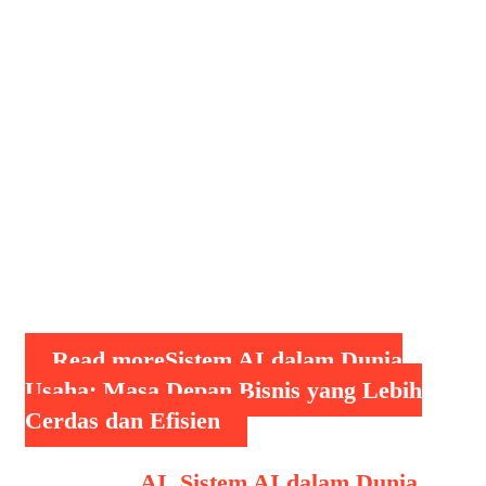
yang mendorong transformasi berbagai
sektor industri. Tidak terkecuali dunia
usaha, di mana AI memainkan peran
penting dalam meningkatkan
produktivitas, efisiensi operasional,
pengalaman pelanggan, hingga
pengambilan keputusan berbasis data.
Penerapan sistem AI kini bukan lagi
sekadar tren, melainkan kebutuhan
bagi perusahaan …
Read more
Sistem AI dalam Dunia
Usaha: Masa Depan Bisnis yang Lebih
Cerdas dan Efisien
Categories
AI
,
Sistem AI dalam Dunia