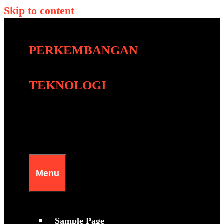
Skip to content
PERKEMBANGAN
TEKNOLOGI
Menu
Sample Page