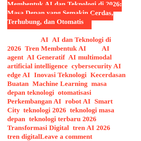
Membentuk AI dan Teknologi di 2026:
Masa Depan yang Semakin Cerdas,
Terhubung, dan Otomatis
Categories
AI
,
AI dan Teknologi di
2026
,
Tren Membentuk AI
Tags
AI
agent
,
AI Generatif
,
AI multimodal
,
artificial intelligence
,
cybersecurity AI
,
edge AI
,
Inovasi Teknologi
,
Kecerdasan
Buatan
,
Machine Learning
,
masa
depan teknologi
,
otomatisasi
,
Perkembangan AI
,
robot AI
,
Smart
City
,
teknologi 2026
,
teknologi masa
depan
,
teknologi terbaru 2026
,
Transformasi Digital
,
tren AI 2026
,
tren digital
Leave a comment