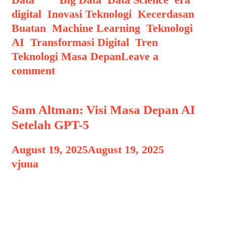
digital
,
Inovasi Teknologi
,
Kecerdasan
Buatan
,
Machine Learning
,
Teknologi
AI
,
Transformasi Digital
,
Tren
Teknologi Masa Depan
Leave a
comment
Sam Altman: Visi Masa Depan AI
Setelah GPT-5
August 19, 2025
August 19, 2025
by
vjuua
Pengantar: Siapa Sam Altman dan
Perannya dalam Dunia AI Sam Altman
adalah seorang pengusaha, investor,