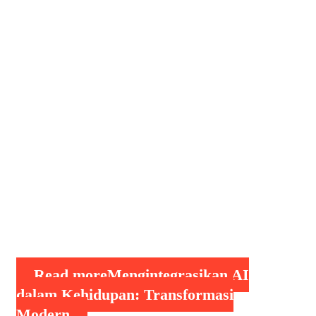
Kehidupan: Transformasi Modern,
Kecerdasan Buatan (Artificial
Intelligence atau AI) telah menjadi
salah satu pilar utama dalam
perkembangan teknologi abad ke-21.
Pada tahun 2024, penerapan AI
semakin meluas, membawa perubahan
signifikan dalam berbagai aspek
kehidupan. Mulai dari rumah pintar
yang mengutamakan efisiensi hingga
kendaraan otonom yang merevolusi
transportasi, integrasi …
Read more
Mengintegrasikan AI
dalam Kehidupan: Transformasi
Modern