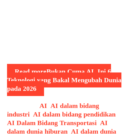
pekerjaan sehari-hari, AI memang
membawa perubahan besar di berbagai
sektor. Namun, masa depan teknologi
tidak hanya bergantung pada AI.
Memasuki tahun 2026, berbagai inovasi
lain diprediksi akan berkembang pesat
dan …
Read more
Bukan Cuma AI, Ini 6
Teknologi yang Bakal Mengubah Dunia
pada 2026
Categories
AI
,
AI dalam bidang
industri
,
AI dalam bidang pendidikan
,
AI Dalam Bidang Transportasi
,
AI
dalam dunia hiburan
,
AI dalam dunia