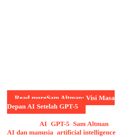
dan tokoh terkemuka di bidang
teknologi yang telah menjadi salah satu
pemikir paling berpengaruh dalam
pengembangan kecerdasan buatan (AI).
Sebagai mantan CEO Y Combinator,
Altman memiliki latar belakang yang
mengesankan di dunia startup
teknologi, termasuk membantu
melahirkan beberapa perusahaan
paling …
Read more
Sam Altman: Visi Masa
Depan AI Setelah GPT-5
Categories
AI
,
GPT-5
,
Sam Altman
Tags
AI dan manusia
,
artificial intelligence
,