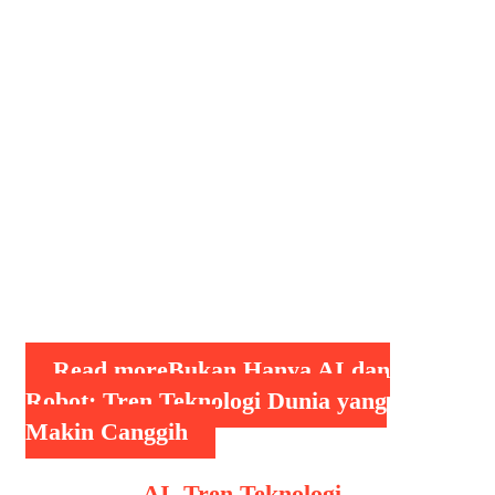
teknologi telah melaju dengan
kecepatan yang luar biasa,
memengaruhi berbagai aspek
kehidupan manusia. Teknologi tidak
lagi hanya menjadi alat bantu,
melainkan juga menjadi fondasi bagi
transformasi masyarakat secara luas.
Setiap inovasi baru membuka peluang
tak terbatas di bidang industri,
pendidikan, kesehatan, …
Read more
Bukan Hanya AI dan
Robot: Tren Teknologi Dunia yang
Makin Canggih
Categories
AI
,
Tren Teknologi