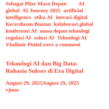
Sebagai Pilar Masa Depan
Tags
AI
global
,
AI Journey 2025
,
artificial
intelligence
,
etika AI
,
inovasi digital
,
Kecerdasan Buatan
,
kolaborasi global
,
konferensi AI
,
masa depan teknologi
,
regulasi AI
,
solusi AI
,
Teknologi AI
,
Vladimir Putin
Leave a comment
Teknologi AI dan Big Data:
Rahasia Sukses di Era Digital
August 29, 2025
August 29, 2025
by
vjuua
Pengantar: Mengapa Teknologi AI dan
Big Data Penting di Era Digital Dalam