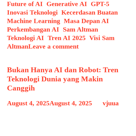
Future of AI
,
Generative AI
,
GPT-5
,
Inovasi Teknologi
,
Kecerdasan Buatan
,
Machine Learning
,
Masa Depan AI
,
Perkembangan AI
,
Sam Altman
,
Teknologi AI
,
Tren AI 2025
,
Visi Sam
Altman
Leave a comment
Bukan Hanya AI dan Robot: Tren
Teknologi Dunia yang Makin
Canggih
August 4, 2025
August 4, 2025
by
vjuua
Pendahuluan: Teknologi yang Terus
Berkembang Pesat AI dan Robot –
Dalam dekade terakhir, perkembangan