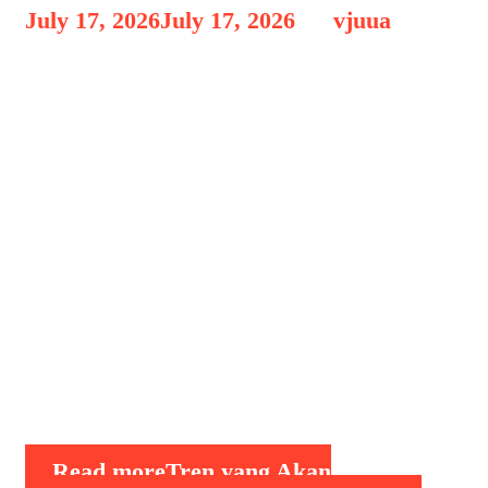
July 17, 2026
July 17, 2026
by
vjuua
Perkembangan kecerdasan buatan
(Artificial Intelligence/AI) dan
teknologi digital terus melaju dengan
sangat cepat. Jika beberapa tahun lalu
AI hanya digunakan untuk otomatisasi
sederhana, kini teknologi tersebut telah
menjadi bagian penting dalam dunia
bisnis, pendidikan, kesehatan, industri,
hingga kehidupan sehari-hari.
Memasuki tahun 2026, berbagai inovasi
diperkirakan akan semakin matang dan
mulai diadopsi secara luas. AI tidak …
Read more
Tren yang Akan