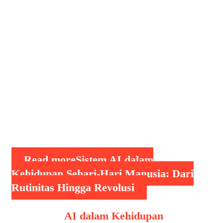
(Artificial Intelligence/AI) hanya ada
dalam film fiksi ilmiah. Namun kini,
sistem AI telah menjadi bagian nyata
dari kehidupan sehari-hari manusia.
Dari teknologi sederhana seperti
asisten virtual, hingga sistem canggih
dalam bidang medis, transportasi, dan
finansial, AI secara perlahan mengubah
cara kita bekerja, belajar, dan
berinteraksi. Penjelesan …
Read more
Sistem AI dalam
Kehidupan Sehari-Hari Manusia: Dari
Rutinitas Hingga Revolusi
Categories
AI dalam Kehidupan