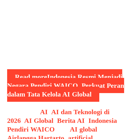
pemanfaatan kecerdasan buatan
(Artificial Intelligence/AI). Langkah ini
dinilai sebagai tonggak penting bagi
Indonesia dalam memperkuat posisinya
di tengah pesatnya perkembangan
teknologi AI di dunia. Deklarasi
pendirian WAICO …
Read more
Indonesia Resmi Menjadi
Negara Pendiri WAICO, Perkuat Peran
dalam Tata Kelola AI Global
Categories
AI
,
AI dan Teknologi di
2026
,
AI Global
,
Berita AI
,
Indonesia
Pendiri WAICO
Tags
AI global
,
Airlangga Hartarto
,
artificial