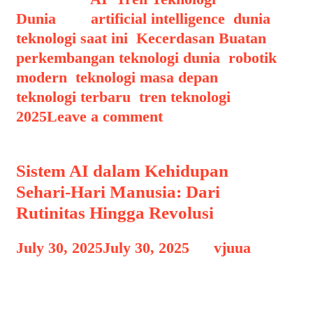
Dunia
Tags
artificial intelligence
,
dunia
teknologi saat ini
,
Kecerdasan Buatan
,
perkembangan teknologi dunia
,
robotik
modern
,
teknologi masa depan
,
teknologi terbaru
,
tren teknologi
2025
Leave a comment
Sistem AI dalam Kehidupan
Sehari-Hari Manusia: Dari
Rutinitas Hingga Revolusi
July 30, 2025
July 30, 2025
by
vjuua
Sistem AI dalam Kehidupan Sehari-
Hari – Dahulu kecerdasan buatan