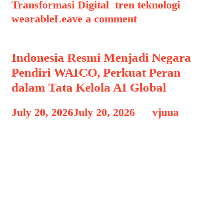
Transformasi Digital
,
tren teknologi
,
wearable
Leave a comment
Indonesia Resmi Menjadi Negara
Pendiri WAICO, Perkuat Peran
dalam Tata Kelola AI Global
July 20, 2026
July 20, 2026
by
vjuua
Indonesia resmi menjadi salah satu
negara pendiri World Artificial
Intelligence Cooperation Organization
(WAICO), sebuah organisasi
antarpemerintah yang dibentuk untuk
memperkuat kerja sama internasional
dalam pengembangan, tata kelola, serta