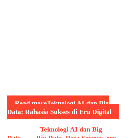
era digital yang terus berkembang,
teknologi kecerdasan buatan (AI) dan
big data telah menjadi komponen kunci
yang mendukung transformasi bisnis.
Kehadiran keduanya tidak hanya
sekadar mempermudah proses analisis,
tetapi juga membuka peluang baru bagi
perusahaan untuk menghadapi
tantangan kompetitif di pasar. Mengapa
teknologi …
Read more
Teknologi AI dan Big
Data: Rahasia Sukses di Era Digital
Categories
Teknologi AI dan Big
Data
Tags
Big Data
,
Data Science
,
era