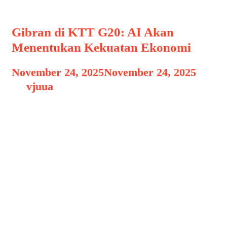
Gibran di KTT G20: AI Akan
Menentukan Kekuatan Ekonomi
November 24, 2025
November 24, 2025
by
vjuua
Di tengah gelombang revolusi industri
keempat, kecerdasan buatan (AI)
semakin muncul sebagai motor utama
transformasi ekonomi global. Di
Konferensi Tingkat Tinggi KTT G20 di
Johannesburg, Wakil Presiden
Indonesia, Gibran Rakabuming Raka,
mengambil peran penting dengan
menyuarakan visi keadilan dan inklusi