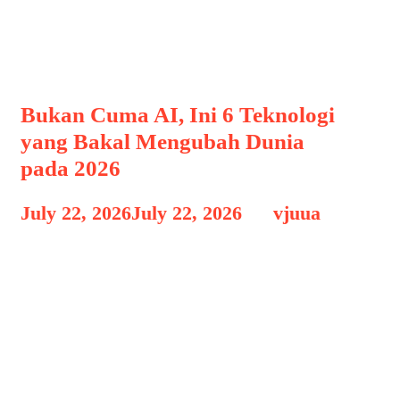
Kecerdasan Buatan
Bukan Cuma AI, Ini 6 Teknologi
yang Bakal Mengubah Dunia
pada 2026
July 22, 2026
July 22, 2026
by
vjuua
Dalam beberapa tahun terakhir,
Artificial Intelligence (AI) menjadi
teknologi yang paling banyak
dibicarakan. Mulai dari chatbot pintar,
generator gambar, hingga asisten
digital yang mampu membantu