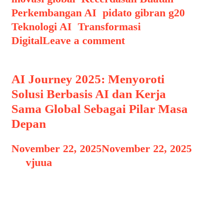
Perkembangan AI
,
pidato gibran g20
,
Teknologi AI
,
Transformasi
Digital
Leave a comment
AI Journey 2025: Menyoroti
Solusi Berbasis AI dan Kerja
Sama Global Sebagai Pilar Masa
Depan
November 22, 2025
November 22, 2025
by
vjuua
Konferensi AI Journey 2025 menjadi
salah satu momen penting di dunia
kecerdasan buatan (AI). Dalam ajang