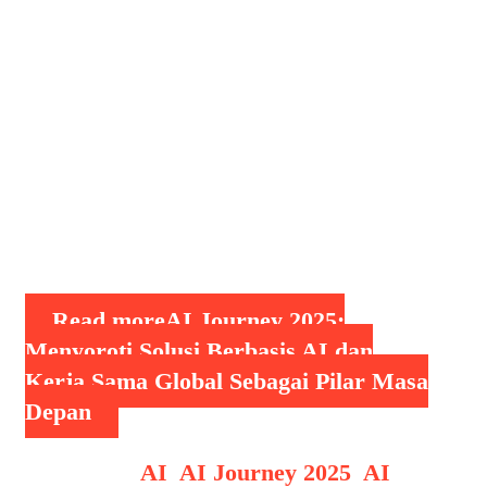
internasional ini, para pemimpin,
praktisi, dan peneliti berkumpul untuk
membahas bagaimana AI dapat
menghadirkan solusi strategis lintas
industri dan negara. Isu sentral yang
diangkat: betapa kritisnya kolaborasi
global dan penerapan solusi AI yang
aman, beretika, dan berkelanjutan
demi masa …
Read more
AI Journey 2025:
Menyoroti Solusi Berbasis AI dan
Kerja Sama Global Sebagai Pilar Masa
Depan
Categories
AI
,
AI Journey 2025
,
AI