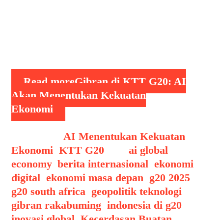
dalam revolusi teknologi ini. Menurut
Gibran, AI bukan sekadar alat
kemajuan, tetapi bisa menjadi kekuatan
…
Read more
Gibran di KTT G20: AI
Akan Menentukan Kekuatan
Ekonomi
Categories
AI Menentukan Kekuatan
Ekonomi
,
KTT G20
Tags
ai global
economy
,
berita internasional
,
ekonomi
digital
,
ekonomi masa depan
,
g20 2025
,
g20 south africa
,
geopolitik teknologi
,
gibran rakabuming
,
indonesia di g20
,
inovasi global
,
Kecerdasan Buatan
,