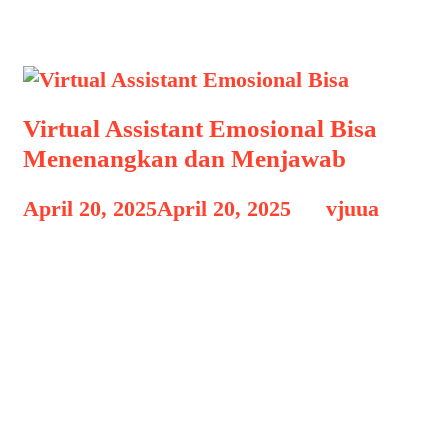
Virtual Assistant Emosional
Virtual Assistant Emosional Bisa
Menenangkan dan Menjawab
April 20, 2025
April 20, 2025
by
vjuua
Virtual Assistant Emosional Bisa
Virtual Assistant Emosional Bisa
Menenangkan dan Menjawab, Di
tengah kemajuan pesat teknologi
kecerdasan buatan (AI), kini telah
muncul generasi baru asisten virtual
yang tidak hanya pintar menjawab