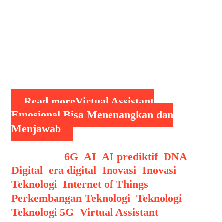
pertanyaan, tetapi juga mampu
merespons dengan perasaan. Mereka
disebut virtual assistant emosional,
yakni sistem AI yang dirancang untuk
mengenali, menafsirkan, dan
merespons emosi manusia …
Read more
Virtual Assistant
Emosional Bisa Menenangkan dan
Menjawab
Categories
6G
,
AI
,
AI prediktif
,
DNA
Digital
,
era digital
,
Inovasi
,
Inovasi
Teknologi
,
Internet of Things
,
Perkembangan Teknologi
,
Teknologi
,
Teknologi 5G
,
Virtual Assistant