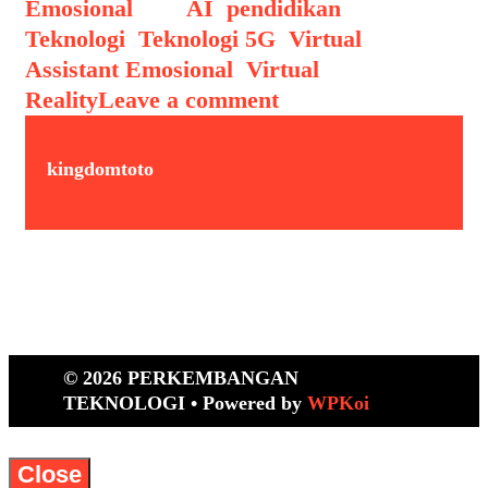
Emosional
Tags
AI
,
pendidikan
,
Teknologi
,
Teknologi 5G
,
Virtual
Assistant Emosional
,
Virtual
Reality
Leave a comment
kingdomtoto
© 2026 PERKEMBANGAN
TEKNOLOGI
• Powered by
WPKoi
Close