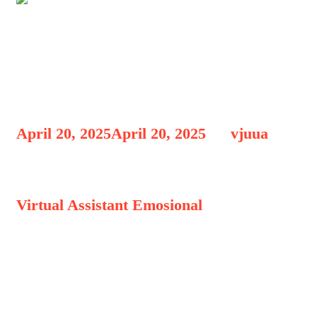
Virtual Assistant Emosional
Bisa Menenangkan dan
Menjawab
April 20, 2025
April 20, 2025
by
vjuua
Virtual Assistant Emosional Bisa
Virtual Assistant Emosional
Bisa
Menenangkan dan Menjawab, Di
tengah kemajuan pesat teknologi
kecerdasan buatan (AI), kini telah
muncul generasi baru asisten virtual
yang tidak hanya pintar menjawab