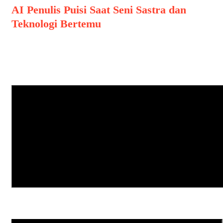
AI Penulis Puisi Saat Seni Sastra dan
Teknologi Bertemu
Leave a Comment
Comment
Name