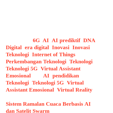
dapat menyesuaikan gaya bahasa,
kecepatan berbicara, dan struktur
kalimat berdasarkan emosi yang
terdeteksi.
Categories
6G
,
AI
,
AI prediktif
,
DNA
Digital
,
era digital
,
Inovasi
,
Inovasi
Teknologi
,
Internet of Things
,
Perkembangan Teknologi
,
Teknologi
,
Teknologi 5G
,
Virtual Assistant
Emosional
Tags
AI
,
pendidikan
,
Teknologi
,
Teknologi 5G
,
Virtual
Assistant Emosional
,
Virtual Reality
Post navigation
Sistem Ramalan Cuaca Berbasis AI
dan Satelit Swarm