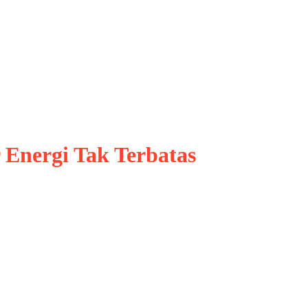
Nuklir
 Energi Tak Terbatas
si Nuklir Sumber Energi Tak Terbatas, Fusi nuk
diakan sumber energi bersih, berlimpah, dan b
 dalam reaktor nuklir konvensional, fusi nukl
m jumlah …