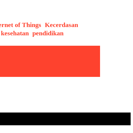
ernet of Things
,
Kecerdasan
,
kesehatan
,
pendidikan
,