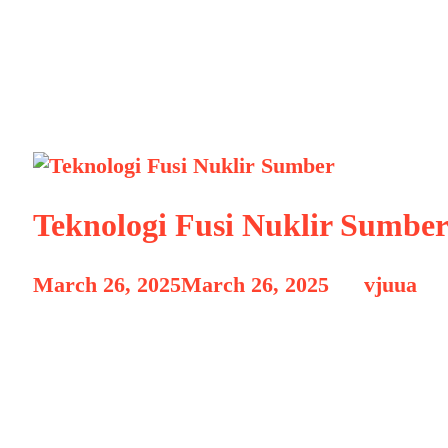
Teknologi Fusi 
Teknologi Fusi Nuklir Sumber
March 26, 2025
March 26, 2025
by
vjuua
Teknologi Fusi Nuklir Sumber Teknologi Fu
solusi energi masa depan yang dapat menye
Berbeda dengan fisi nuklir yang digunakan
inti atom untuk menghasilkan energi dala