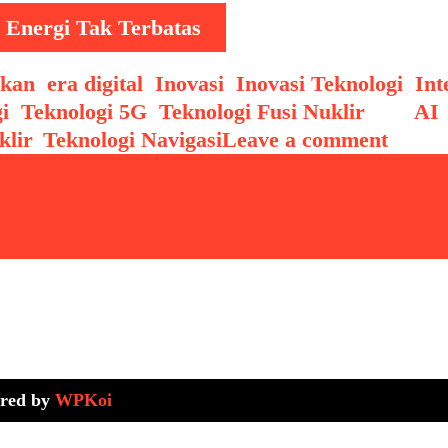
 Energi Tak Terbatas
ukan
,
era digital
,
Inovasi
,
Inovasi Teknologi
,
Int
i
,
Teknologi 5G
,
Teknologi Fusi Nuklir
Tags
AI
klir
,
Teknologi Navigasi
Leave a comment
red by
WPKoi