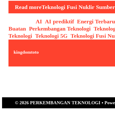
Read more
Teknologi Fusi Nuklir Sumber
Categories
AI
,
AI prediktif
,
Energi Terbar
Buatan
,
Perkembangan Teknologi
,
Teknolog
Teknologi
,
Teknologi 5G
,
Teknologi Fusi Nu
kingdomtoto
© 2026 PERKEMBANGAN TEKNOLOGI
• Powe