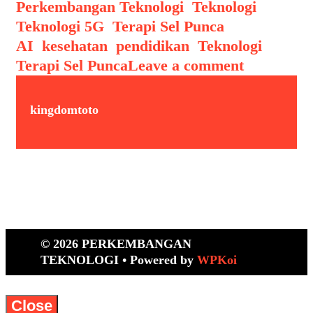
Perkembangan Teknologi
,
Teknologi
,
Teknologi 5G
,
Terapi Sel Punca
Tags
AI
,
kesehatan
,
pendidikan
,
Teknologi
,
Terapi Sel Punca
Leave a comment
kingdomtoto
© 2026 PERKEMBANGAN
TEKNOLOGI
• Powered by
WPKoi
Close