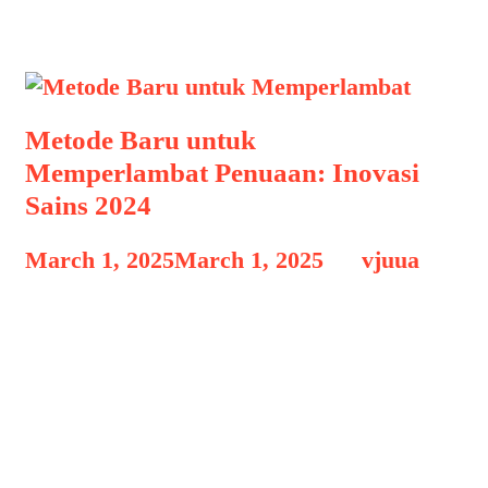
Terapi Sel Punca
Metode Baru untuk
Memperlambat Penuaan: Inovasi
Sains 2024
March 1, 2025
March 1, 2025
by
vjuua
Metode Baru untuk Memperlambat
Metode Baru untuk Memperlambat
Penuaan: Inovasi Sains 2024, Penuaan
adalah proses alami yang dialami setiap
manusia. Namun, perkembangan ilmu
pengetahuan dan teknologi telah