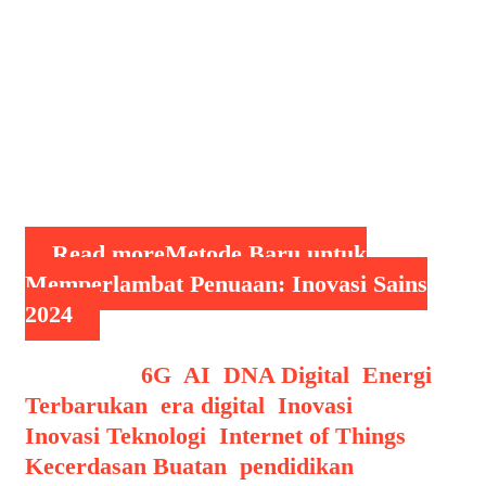
membuka peluang baru untuk
memperlambat penuaan dan
meningkatkan kualitas hidup. Di tahun
2024, berbagai metode inovatif telah
dikembangkan untuk membantu
manusia tetap sehat dan bugar lebih
lama. Artikel …
Read more
Metode Baru untuk
Memperlambat Penuaan: Inovasi Sains
2024
Categories
6G
,
AI
,
DNA Digital
,
Energi
Terbarukan
,
era digital
,
Inovasi
,
Inovasi Teknologi
,
Internet of Things
,
Kecerdasan Buatan
,
pendidikan
,