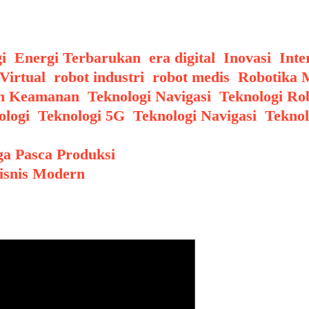
lus bagi penumpang dan kru di lokasi terpenc
i
,
Energi Terbarukan
,
era digital
,
Inovasi
,
Inte
 Virtual
,
robot industri
,
robot medis
,
Robotika 
ih Keamanan
,
Teknologi Navigasi
,
Teknologi Ro
ologi
,
Teknologi 5G
,
Teknologi Navigasi
,
Teknol
ga Pasca Produksi
Bisnis Modern