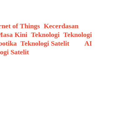
il.
rnet of Things
,
Kecerdasan
Masa Kini
,
Teknologi
,
Teknologi
botika
,
Teknologi Satelit
Tags
AI
,
ogi Satelit