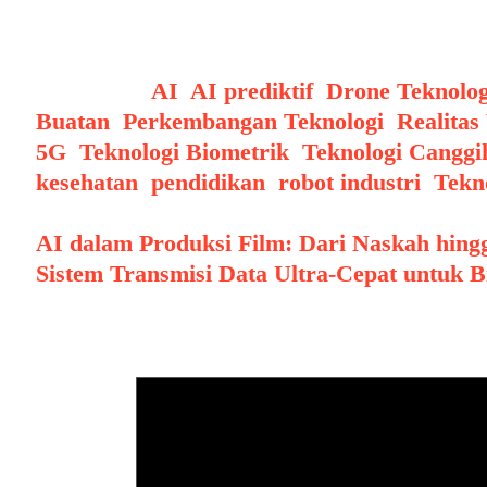
memberikan pengalaman komunikasi yang mu
Categories
AI
,
AI prediktif
,
Drone Teknolog
Buatan
,
Perkembangan Teknologi
,
Realitas
5G
,
Teknologi Biometrik
,
Teknologi Cangg
kesehatan
,
pendidikan
,
robot industri
,
Tekn
Post navigation
AI dalam Produksi Film: Dari Naskah hing
Sistem Transmisi Data Ultra-Cepat untuk 
Leave a Comment