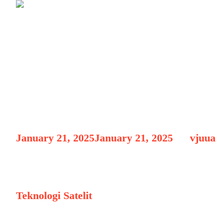
Teknologi Satel
Menghubungka
January 21, 2025
January 21, 2025
by
vjuua
Teknologi Satelit Baru Komun
Teknologi Satelit
Baru Komunikasi Global: 
di era digital saat ini. Dalam dunia yang s