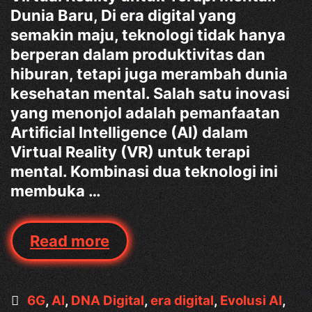
Dunia Baru, Di era digital yang
semakin maju, teknologi tidak hanya
berperan dalam produktivitas dan
hiburan, tetapi juga merambah dunia
kesehatan mental. Salah satu inovasi
yang menonjol adalah pemanfaatan
Artificial Intelligence (AI) dalam
Virtual Reality (VR) untuk terapi
mental. Kombinasi dua teknologi ini
membuka …
AI
Read more
dalam
Virtual
Reality
Categories
6G
,
AI
,
DNA Digital
,
era digital
,
Evolusi AI
,