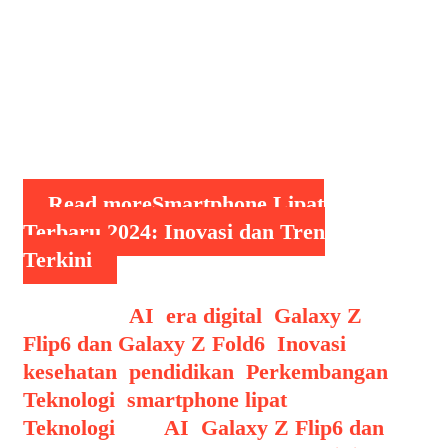
inovasi terbaru yang menggabungkan
desain futuristik dengan teknologi
canggih. Berikut adalah gambaran
mengenai beberapa perangkat terbaru
yang menjadi sorotan tahun ini:
Samsung Galaxy Z Flip6 dan Z …
Read more
Smartphone Lipat
Terbaru 2024: Inovasi dan Tren
Terkini
Categories
AI
,
era digital
,
Galaxy Z
Flip6 dan Galaxy Z Fold6
,
Inovasi
,
kesehatan
,
pendidikan
,
Perkembangan
Teknologi
,
smartphone lipat
,
Teknologi
Tags
AI
,
Galaxy Z Flip6 dan