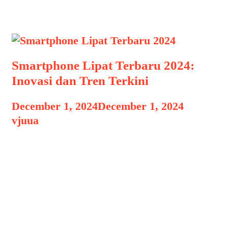
smartphone lipat
Smartphone Lipat Terbaru 2024:
Inovasi dan Tren Terkini
December 1, 2024
December 1, 2024
by
vjuua
Smartphone Lipat Terbaru 2024
Smartphone Lipat Terbaru 2024:
Inovasi dan Tren Terkini, Smartphone
lipat semakin populer pada tahun 2024,
dengan berbagai merek besar seperti
Samsung dan OPPO menghadirkan