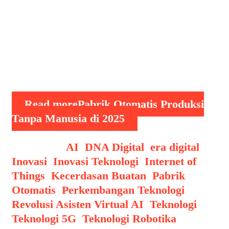
diimplementasikan. Pabrik ini bekerja
sepenuhnya dengan bantuan robot,
kecerdasan buatan (AI), dan sistem
kontrol otomatis tanpa perlu kehadiran
manusia secara langsung. Hasilnya
adalah …
Read more
Pabrik Otomatis Produksi
Tanpa Manusia di 2025
Categories
AI
,
DNA Digital
,
era digital
,
Inovasi
,
Inovasi Teknologi
,
Internet of
Things
,
Kecerdasan Buatan
,
Pabrik
Otomatis
,
Perkembangan Teknologi
,
Revolusi Asisten Virtual AI
,
Teknologi
,
Teknologi 5G
,
Teknologi Robotika
Tags