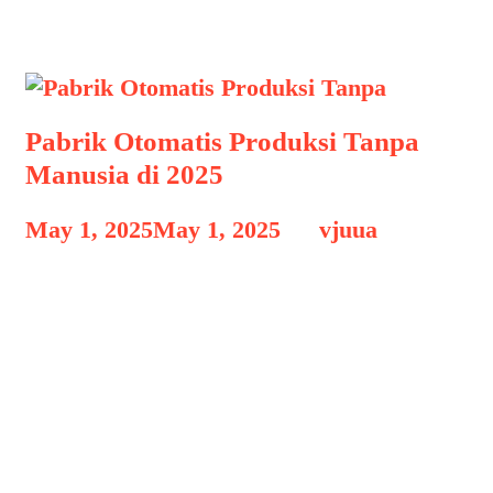
Pabrik Otomatis
Pabrik Otomatis Produksi Tanpa
Manusia di 2025
May 1, 2025
May 1, 2025
by
vjuua
Pabrik Otomatis Produksi Tanpa
Pabrik Otomatis Produksi Tanpa
Manusia di 2025, Dunia manufaktur
tengah mengalami transformasi besar-
besaran, dan pada tahun 2025, konsep
pabrik otomatis atau lights-out factory
menjadi semakin nyata dan luas