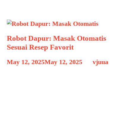
Robot Pembantu Lansia
Robot Dapur: Masak Otomatis
Sesuai Resep Favorit
May 12, 2025
May 12, 2025
by
vjuua
Robot Dapur: Masak Otomatis Robot
Dapur: Masak Otomatis Sesuai Resep
Favorit, Kemajuan teknologi dalam
kehidupan sehari-hari kini telah
merambah ke dapur rumah tangga.
Jika dahulu aktivitas memasak hanya
mengandalkan keterampilan manusia,