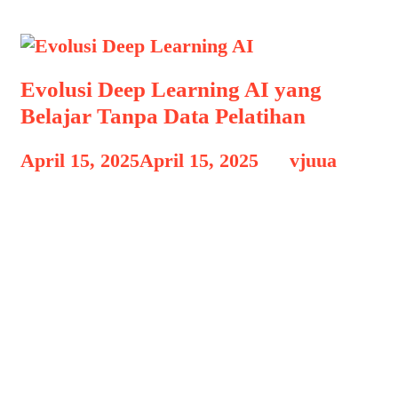
Evolusi Deep Learning AI yang
Belajar Tanpa Data Pelatihan
April 15, 2025
April 15, 2025
by
vjuua
Evolusi Deep Learning AI Evolusi Deep
Learning AI yang Belajar Tanpa Data
Pelatihan, Perkembangan kecerdasan
buatan (AI) dalam satu dekade terakhir
telah menunjukkan kemajuan luar
biasa, terutama di bidang deep
learning. Dari pengenalan wajah
hingga penerjemahan otomatis, model