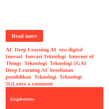
deep learning mampu menaklukkan
berbagai tantangan kompleks. Namun,
sebagian besar keberhasilan ini masih
bergantung pada satu elemen …
Evolusi
Read more
Deep
Learning
Categories
AI
,
Deep Learning AI
,
era digital
,
AI
Inovasi
,
Inovasi Teknologi
,
Internet of
yang
Tags
Things
,
Teknologi
,
Teknologi 5G
AI
,
Belajar
Deep Learning AI
,
kesehatan
,
Tanpa
pendidikan
,
Teknologi
,
Teknologi
Data
5G
Leave a comment
Pelatihan
kingdomtoto