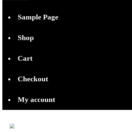
S
a
m
p
l
e
P
a
g
e
S
h
o
p
C
a
r
t
C
h
e
c
k
o
u
t
M
y
a
c
c
o
u
n
t