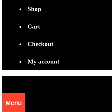
S
h
o
p
C
a
r
t
C
h
e
c
k
o
u
t
M
y
a
c
c
o
u
n
t
Menu