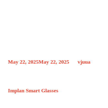
Implan Smart Gl
Balik Kacamata
May 22, 2025
May 22, 2025
by
vjuua
Implan Smart Glasses 2025
Implan Smart Glasses
2025: Dunia Digital 
digital, hingga batas antara kehidupan nyat
perkembangan tersebut adalah Smart Glasse