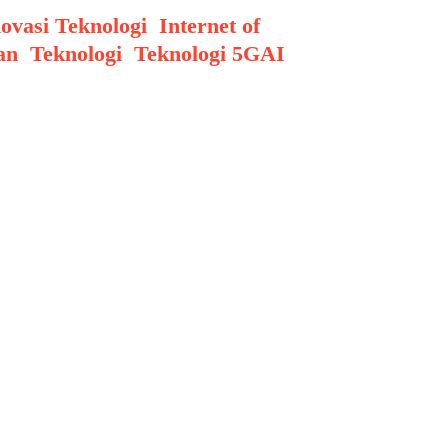
ovasi Teknologi
,
Internet of
Tags
an
,
Teknologi
,
Teknologi 5G
AI
,