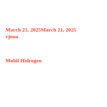
Mobil Hidrogen Alternatif
Masa Depan Selain EV
March 21, 2025
March 21, 2025
by
vjuua
Mobil Hidrogen Alternatif Masa
Mobil Hidrogen
Alternatif Masa Depan
Selain EV, Mobil hidrogen, atau lebih
tepatnya kendaraan sel bahan bakar
hidrogen (FCEV – Fuel Cell Electric
Vehicle), adalah kendaraan yang
menggunakan hidrogen sebagai sumber
energi untuk menghasilkan listrik yang