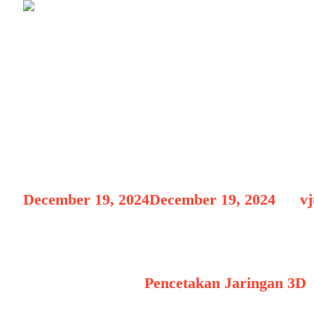
Inovasi Teknolo
Terbaru Saat in
December 19, 2024
December 19, 2024
by
v
Inovasi Teknologi Pencetakan
Inovasi Teknologi
Pencetakan Jaringan 3D
T
perkembangan signifikan hingga tahun 2024