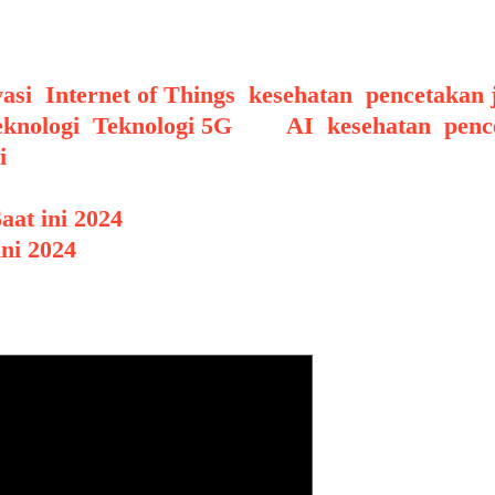
ingan dengan cara yang lebih interaktif dan pr
ekayasa jaringan.
asi
,
Internet of Things
,
kesehatan
,
pencetakan 
eknologi
,
Teknologi 5G
Tags
AI
,
kesehatan
,
penc
i
aat ini 2024
ni 2024