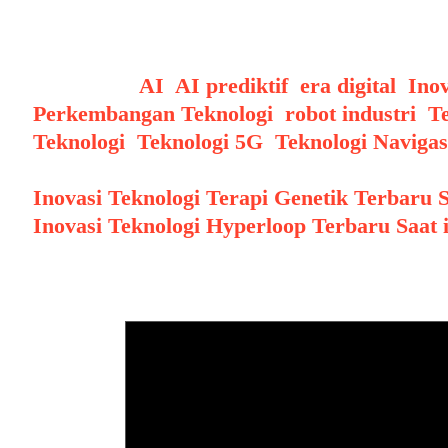
dan peneliti untuk mempelajari struktur jar
lebih lanjut dalam bidang bioprinting dan r
Categories
AI
,
AI prediktif
,
era digital
,
Inov
Perkembangan Teknologi
,
robot industri
,
T
Teknologi
,
Teknologi 5G
,
Teknologi Navigas
Post navigation
Inovasi Teknologi Terapi Genetik Terbaru S
Inovasi Teknologi Hyperloop Terbaru Saat i
Leave a Comment