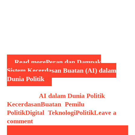
kebijakan publik, sistem AI mulai
memainkan peran signifikan. Meski
menawarkan efisiensi dan kemampuan
analisis yang luar biasa, penerapan AI
dalam politik juga menimbulkan
kekhawatiran …
Read more
Peran dan Dampak
Sistem Kecerdasan Buatan (AI) dalam
Dunia Politik
Categories
AI dalam Dunia Politik
Tags
KecerdasanBuatan
,
Pemilu
,
PolitikDigital
,
TeknologiPolitik
Leave a
comment