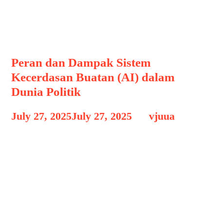
TeknologiPolitik
Peran dan Dampak Sistem
Kecerdasan Buatan (AI) dalam
Dunia Politik
July 27, 2025
July 27, 2025
by
vjuua
AI dalam Dunia Politik – Di era digital
saat ini, teknologi Kecerdasan Buatan
(AI) telah merambah hampir seluruh
aspek kehidupan manusia, termasuk
dunia politik. Dari kampanye pemilihan
umum hingga pengambilan keputusan