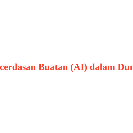
erdasan Buatan (AI) dalam Duni
at ini, teknologi Kecerdasan Buatan (AI) telah
k. Dari kampanye pemilihan umum hingga peng
ignifikan. Meski menawarkan efisiensi dan kem
lkan kekhawatiran …