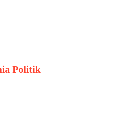
a Politik
 merambah hampir seluruh aspek
ambilan keputusan kebijakan
ampuan analisis yang luar biasa,