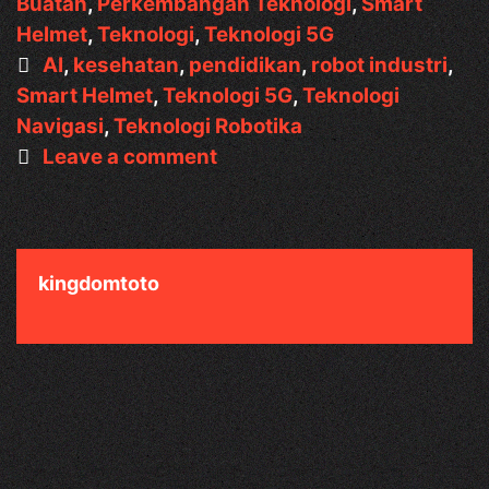
yang
Buatan
,
Perkembangan Teknologi
,
Smart
Bisa
Helmet
,
Teknologi
,
Teknologi 5G
Mendeteksi
Tags
AI
,
kesehatan
,
pendidikan
,
robot industri
,
Bahaya
Smart Helmet
,
Teknologi 5G
,
Teknologi
Navigasi
,
Teknologi Robotika
Leave a comment
kingdomtoto