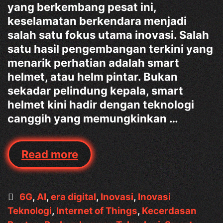
yang berkembang pesat ini,
keselamatan berkendara menjadi
salah satu fokus utama inovasi. Salah
satu hasil pengembangan terkini yang
menarik perhatian adalah smart
helmet, atau helm pintar. Bukan
sekadar pelindung kepala, smart
helmet kini hadir dengan teknologi
canggih yang memungkinkan …
Smart
Read more
Helmet:
Helm
Motor
Categories
6G
,
AI
,
era digital
,
Inovasi
,
Inovasi
Cerdas
Teknologi
,
Internet of Things
,
Kecerdasan