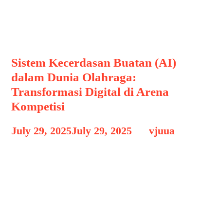
SportsAnalytics
Sistem Kecerdasan Buatan (AI)
dalam Dunia Olahraga:
Transformasi Digital di Arena
Kompetisi
July 29, 2025
July 29, 2025
by
vjuua
Dunia Olahraga – Kecerdasan Buatan
(Artificial Intelligence/AI) telah
merevolusi berbagai sektor kehidupan,
termasuk dunia olahraga. Di era digital
saat ini, AI tidak hanya berperan