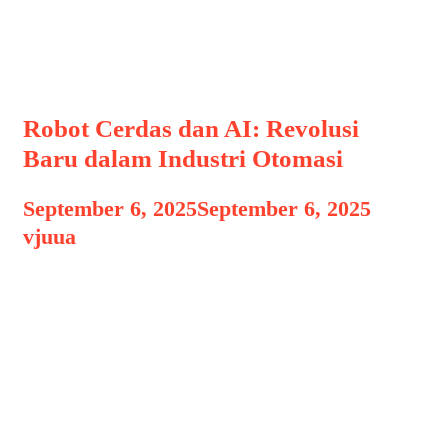
SmartFactory
Robot Cerdas dan AI: Revolusi
Baru dalam Industri Otomasi
September 6, 2025
September 6, 2025
by
vjuua
Pendahuluan: Apa itu Robot Cerdas
dan AI? Robot cerdas dan kecerdasan
buatan (Artificial Intelligence/AI)
merupakan dua konsep inovatif yang
telah mengubah cara manusia
berinteraksi dengan teknologi,