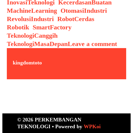
InovasiTeknologi
,
KecerdasanBuatan
,
MachineLearning
,
OtomasiIndustri
,
RevolusiIndustri
,
RobotCerdas
,
Robotik
,
SmartFactory
,
TeknologiCanggih
,
TeknologiMasaDepan
Leave a comment
kingdomtoto
© 2026 PERKEMBANGAN
TEKNOLOGI
• Powered by
WPKoi