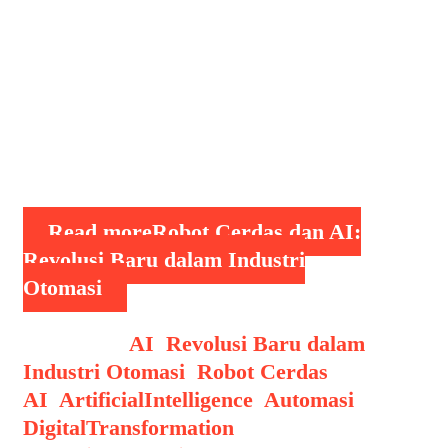
terutama dalam sektor otomasi. Robot
cerdas merujuk pada mesin atau
perangkat mekanik yang dirancang
untuk melaksanakan tugas-tugas
tertentu secara otomatis dengan
kemampuan beradaptasi pada situasi
berbeda. Mereka tidak hanya …
Read more
Robot Cerdas dan AI:
Revolusi Baru dalam Industri
Otomasi
Categories
AI
,
Revolusi Baru dalam
Industri Otomasi
,
Robot Cerdas
Tags
AI
,
ArtificialIntelligence
,
Automasi
,
DigitalTransformation
,