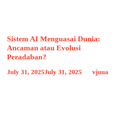
Robotika
Sistem AI Menguasai Dunia:
Ancaman atau Evolusi
Peradaban?
July 31, 2025
July 31, 2025
by
vjuua
Kecerdasan buatan atau Artificial
Intelligence (AI) kini tidak lagi sebatas
konsep fiksi ilmiah. Dari asisten digital,
kendaraan otonom, hingga algoritma
prediktif dalam bisnis dan militer, AI
telah menjelma menjadi otak digital