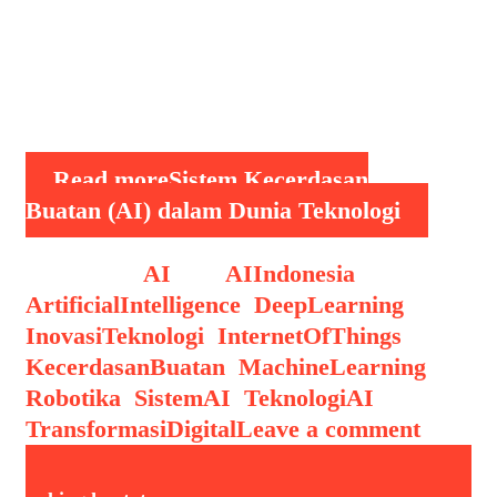
mengenali pola, dan menghasilkan
prediksi atau tindakan berdasarkan
informasi yang dianalisis. Implementasi
AI …
Read more
Sistem Kecerdasan
Buatan (AI) dalam Dunia Teknologi
Categories
AI
Tags
AIIndonesia
,
ArtificialIntelligence
,
DeepLearning
,
InovasiTeknologi
,
InternetOfThings
,
KecerdasanBuatan
,
MachineLearning
,
Robotika
,
SistemAI
,
TeknologiAI
,
TransformasiDigital
Leave a comment