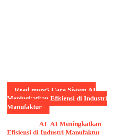
satu pendorong utama transformasi ini.
AI tidak lagi hanya menjadi bagian
dari penelitian akademis, melainkan
sudah menjadi alat yang praktis dan
efektif dalam meningkatkan
produktivitas, efisiensi, dan fleksibilitas
operasional. Perannya begitu
fundamental sehingga banyak
perusahaan …
Read more
5 Cara Sistem AI
Meningkatkan Efisiensi di Industri
Manufaktur
Categories
AI
,
AI Meningkatkan
Efisiensi di Industri Manufaktur
Tags