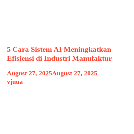
masa depan AI di dunia
manufaktur
5 Cara Sistem AI Meningkatkan
Efisiensi di Industri Manufaktur
August 27, 2025
August 27, 2025
by
vjuua
Pengantar: Peran Penting AI dalam
Industri Manufaktur Industri
manufaktur terus berkembang seiring
kemajuan teknologi, dengan
kecerdasan buatan (AI) menjadi salah