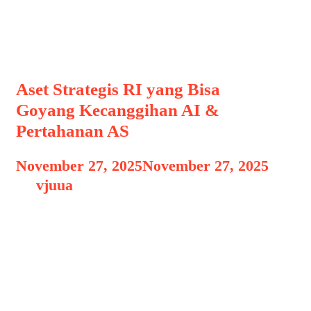
Aset Strategis Indonesia
Aset Strategis RI yang Bisa
Goyang Kecanggihan AI &
Pertahanan AS
November 27, 2025
November 27, 2025
by
vjuua
Dalam beberapa tahun terakhir,
Indonesia semakin sering menjadi
sorotan dunia berkat kekayaan sumber
daya alam yang dimilikinya. Namun,
bukan hanya kekayaan mineral atau