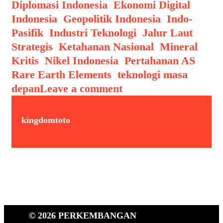
Diplomasi Indonesia
,
Ekonomi Digital
Indonesia
,
Geopolitik Indonesia
,
Indo-
Pasifik
,
Industri Teknologi
,
Jalur Laut
Strategis
,
Ketahanan Nasional
,
Mineral
Kritis
,
Nikel Indonesia
,
Pertahanan AS
,
Rare Earth Elements
,
teknologi masa
depan
Leave a comment
kingdomtoto
© 2026 PERKEMBANGAN