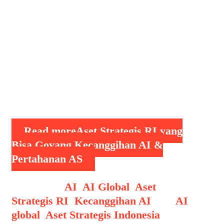
energi yang membuat Indonesia dilirik,
melainkan juga sejumlah aset strategis
yang dinilai mampu memengaruhi
perkembangan teknologi global,
termasuk kecerdasan buatan (AI) dan
sistem pertahanan militer negara-
negara besar seperti Amerika Serikat.
Keunikan letak …
Read more
Aset Strategis RI yang
Bisa Goyang Kecanggihan AI &
Pertahanan AS
Categories
AI
,
AI Global
,
Aset
Strategis RI
,
Kecanggihan AI
Tags
AI
global
,
Aset Strategis Indonesia
,