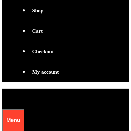
S
h
o
p
C
a
r
t
C
h
e
c
k
o
u
t
M
y
a
c
c
o
u
n
t
Menu