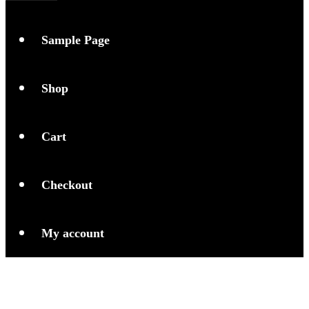
S
a
m
p
l
e
P
a
g
e
S
h
o
p
C
a
r
t
C
h
e
c
k
o
u
t
M
y
a
c
c
o
u
n
t
AI di dunia perindustrian