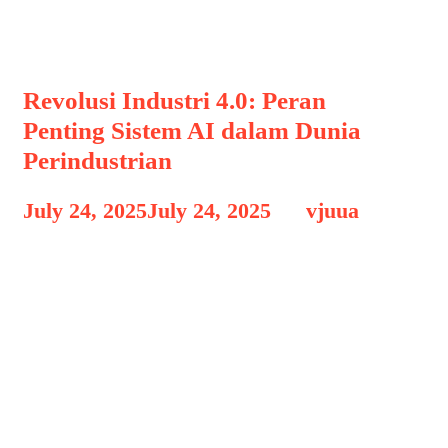
Revolusi Industri 4.0: Peran
Penting Sistem AI dalam Dunia
Perindustrian
July 24, 2025
July 24, 2025
by
vjuua
Sistem AI kini menjadi tulang
punggung dalam banyak proses
industri, dari manufaktur hingga
logistik, dengan menghadirkan
efisiensi, akurasi, dan produktivitas
yang belum pernah terjadi sebelumnya.
Sistem AI dalam industri merujuk pada