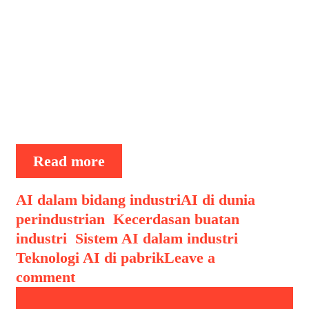
penerapan teknologi kecerdasan buatan
untuk mengotomatisasi,
mengoptimalkan, dan meningkatkan
berbagai proses produksi dan
operasional. Teknologi ini mencakup
pembelajaran mesin (machine
learning), pengolahan bahasa alami …
Revolusi
Read more
Industri
4.0:
Categories
Tags
AI dalam bidang industri
AI di dunia
Peran
perindustrian
,
Kecerdasan buatan
Penting
industri
,
Sistem AI dalam industri
,
Sistem
Teknologi AI di pabrik
Leave a
AI
comment
dalam