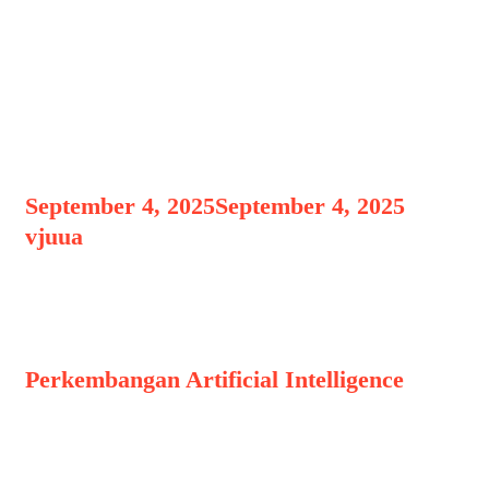
Sistem AI di Dunia
Finansial: Masa Depan
Perbankan Digital
September 4, 2025
September 4, 2025
by
vjuua
Pendahuluan: Revolusi AI dalam
Dunia Finansial
Perkembangan Artificial Intelligence
(AI) telah membawa perubahan
mendasar bagi berbagai sektor
ekonomi, termasuk dunia finansial.